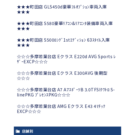
★★★町田店 GLS450d豪華ﾌﾙｵﾌﾟｼｮﾝ車両入庫
★★★
★★★町田店 S580豪華ﾘｱｺﾝ&ﾘｱｴﾝﾀ装備車両入庫
★★★
★★★町田店 S500ﾛﾝｸﾞ1stｴﾃﾞｨｼｮﾝ 63ｽﾀｲﾙ入庫
★★★
☆☆☆多摩若葉台店 Eクラス E220d AVG Sports ﾚ
ｻﾞｰEXCP☆☆☆
☆☆☆多摩若葉台店 Eクラス E300AVG 後期型
☆☆☆
☆☆☆多摩若葉台店 A7 A7ｽﾎﾟｰﾂB 3.0TFSIｸﾜﾄﾛ S-
linePKG ﾌﾟﾚｾﾝｽPKG☆☆☆
☆☆☆多摩若葉台店 AMG Eクラス E43 4ﾏﾁｯｸ
EXCP☆☆☆
店舗別