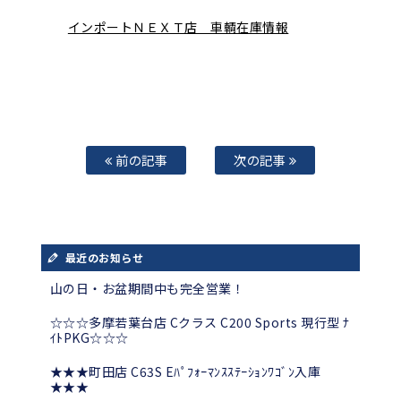
インポートＮＥＸＴ店 車輌在庫情報
前の記事
次の記事
最近のお知らせ
山の日・お盆期間中も完全営業！
☆☆☆多摩若葉台店 Cクラス C200 Sports 現行型 ﾅ
ｲﾄPKG☆☆☆
★★★町田店 C63S Eﾊﾟﾌｫｰﾏﾝｽｽﾃｰｼｮﾝﾜｺﾞﾝ入庫
★★★