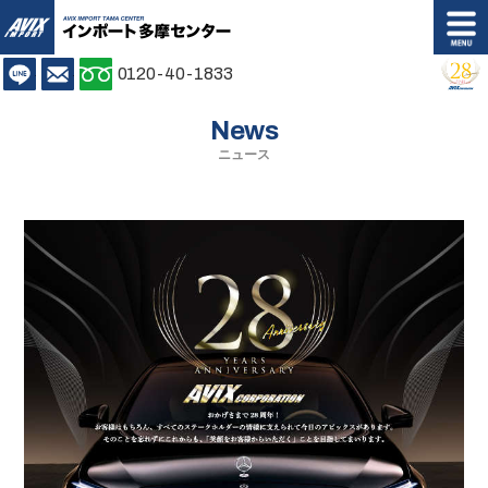
AVIX IMPORT
LINE
お問い合わせ
0120-40-1833
Shop info.
Access
News
店舗案内
アクセス
ニュース
Stock list
Customer's Voice
在庫情報
お客様の声
Back Order
Purchase Plan
バックオーダー
購入プラン
Insurance Repair
Maintenance
保証修理
メンテナンス
Body Coating
Trade In
ボディコーティング
買取無料査定