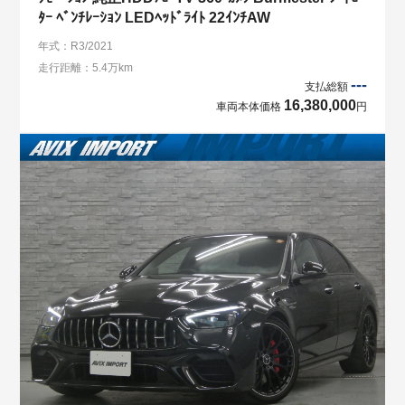
ﾀｰ ﾍﾞﾝﾁﾚｰｼｮﾝ LEDﾍｯﾄﾞﾗｲﾄ 22ｲﾝﾁAW
年式：R3/2021
走行距離：5.4万km
---
支払総額
16,380,000
車両本体価格
円