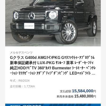
メルセデスベンツ
Gクラス G400d AMGﾗｲﾝPKG Gﾏﾇﾌｧｸﾄｩｰｱﾌﾟﾛｸﾞﾗﾑ
新車保証継承付 LUX-PKG ｻﾝﾙｰﾌ 茶革 ﾚｰﾀﾞｰｾｰﾌﾃｨ
純正HDDﾅﾋﾞTV 360°ｶﾒﾗ Burmester ｼｰﾄﾋｰﾀｰ ﾍﾞﾝﾁﾚ
ｰｼｮﾝ ﾘﾗｸｾﾞｰｼｮﾝ ｱﾀﾞﾌﾟﾃｨﾌﾞﾀﾞﾝﾋﾟﾝｸﾞ LEDﾍｯﾄﾞﾗｲﾄ 純
正20ｲﾝﾁAW
年式：R6/2024
走行距離：1.7万km
15,584,000
支払総額
円
15,480,000
車両本体価格
円