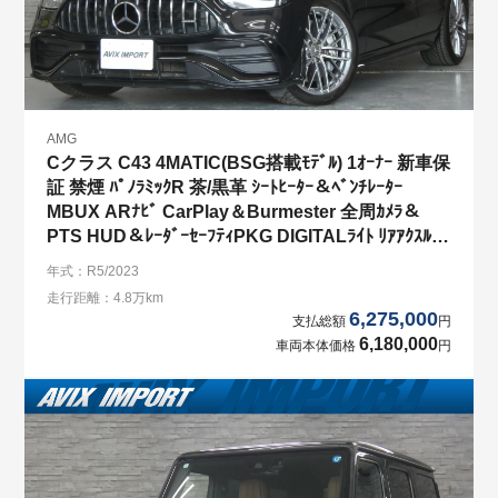
AMG
Cクラス C43 4MATIC(BSG搭載ﾓﾃﾞﾙ) 1ｵｰﾅｰ 新車保
証 禁煙 ﾊﾟﾉﾗﾐｯｸR 茶/黒革 ｼｰﾄﾋｰﾀｰ＆ﾍﾞﾝﾁﾚｰﾀｰ
MBUX ARﾅﾋﾞ CarPlay＆Burmester 全周ｶﾒﾗ＆
PTS HUD＆ﾚｰﾀﾞｰｾｰﾌﾃｨPKG DIGITALﾗｲﾄ ﾘｱｱｸｽﾙｽﾃ
ｱ 純正19AW
年式：R5/2023
走行距離：4.8万km
6,275,000
支払総額
円
6,180,000
車両本体価格
円