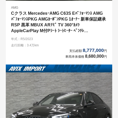
AMG
Cクラス MercedesｰAMG C63S Eﾊﾟﾌｫｰﾏﾝｽ AMG
ﾊﾟﾌｫｰﾏﾝｽPKG AMGｶｰﾎﾞﾝPKG 1ｵｰﾅｰ 新車保証継承
RSP 黒革 MBUX ARﾅﾋﾞ TV 360°ｶﾒﾗ
AppleCarPlay M付Pｼｰﾄ ｼｰﾄﾋｰﾀｰ ﾍﾞﾝﾁﾚ
3DBurmester ﾌｯﾄﾄﾗﾝｸ HUD DIGITALﾍｯﾄﾞﾗｲﾄ ﾘｱｱｸ
年式：R5/2023
ｽﾙ 赤ｷｬﾘﾊﾟｰ 専用AMG20ｲﾝﾁAW
走行距離：3.4万km
8,777,000
支払総額
円
8,680,000
車両本体価格
円