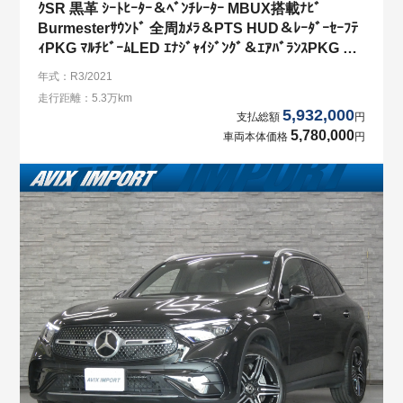
ｸSR 黒革 ｼｰﾄﾋｰﾀｰ＆ﾍﾞﾝﾁﾚｰﾀｰ MBUX搭載ﾅﾋﾞ
Burmesterｻｳﾝﾄﾞ 全周ｶﾒﾗ＆PTS HUD＆ﾚｰﾀﾞｰｾｰﾌﾃ
ｨPKG ﾏﾙﾁﾋﾞｰﾑLED ｴﾅｼﾞｬｲｼﾞﾝｸﾞ＆ｴｱﾊﾞﾗﾝｽPKG 純
正20ｲﾝﾁAW 禁煙車
年式：R3/2021
走行距離：5.3万km
5,932,000
支払総額
円
5,780,000
車両本体価格
円