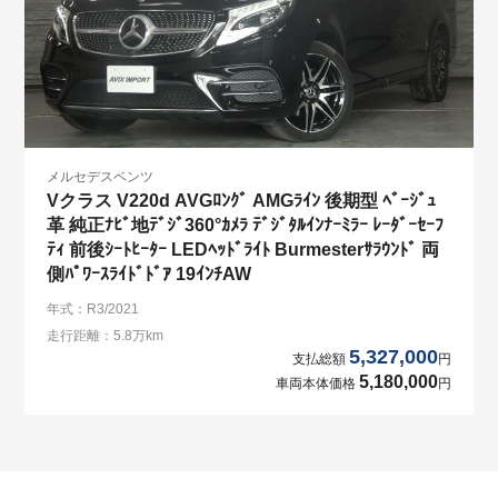
メルセデスベンツ
Vクラス V220d AVGﾛﾝｸﾞ AMGﾗｲﾝ 後期型 ﾍﾞｰｼﾞｭ
革 純正ﾅﾋﾞ地ﾃﾞｼﾞ360°ｶﾒﾗ ﾃﾞｼﾞﾀﾙｲﾝﾅｰﾐﾗｰ ﾚｰﾀﾞｰｾｰﾌ
ﾃｨ 前後ｼｰﾄﾋｰﾀｰ LEDﾍｯﾄﾞﾗｲﾄ Burmesterｻﾗｳﾝﾄﾞ 両
側ﾊﾟﾜｰｽﾗｲﾄﾞﾄﾞｱ 19ｲﾝﾁAW
年式：R3/2021
走行距離：5.8万km
5,327,000
支払総額
円
5,180,000
車両本体価格
円