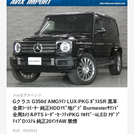
メルセデスベンツ
Gクラス G350d AMGﾗｲﾝ LUX-PKG ｶﾞﾗｽSR 黒革
全席ｼｰﾄﾋｰﾀｰ 純正HDDﾅﾋﾞ地ﾃﾞｼﾞ Burmesterｻｳﾝﾄﾞ
全周ｶﾒﾗ＆PTS ﾚｰﾀﾞｰｾｰﾌﾃｨPKG ﾏﾙﾁﾋﾞｰﾑLED ｱﾀﾞﾌﾟ
ﾃｨﾌﾞDｼｽﾃﾑ 純正20ｲﾝﾁAW 禁煙
年式：R3/2021