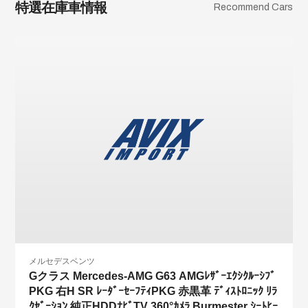
特選在庫車情報
Recommend Cars
メルセデスベンツ
Gクラス Mercedes-AMG G63 AMGﾚｻﾞｰｴｸｼｸﾙｰｼﾌﾞ
PKG 右H SR ﾚｰﾀﾞｰｾｰﾌﾃｨPKG 赤黒革 ﾃﾞｨｽﾄﾛﾆｯｸ ﾘﾗ
ｸｾﾞｰｼｮﾝ 純正HDDﾅﾋﾞTV 360°ｶﾒﾗ Burmester ｼｰﾄﾋｰ