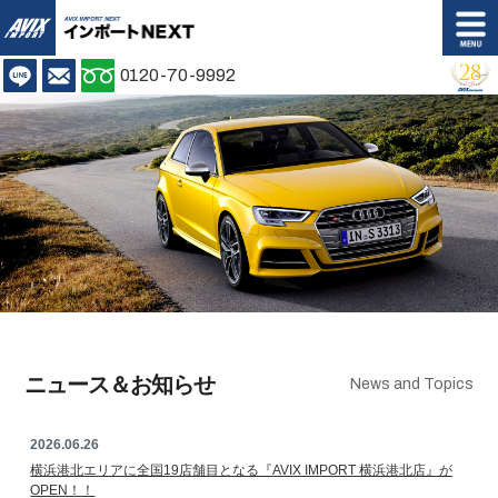
AVIX IMPORT
LINE
お問い合わせ
0120-70-9992
Shop info.
Access
店舗案内
アクセス
Stock list
Customer's Voice
在庫情報
お客様の声
Back Order
Purchase Plan
バックオーダー
購入プラン
Insurance Repair
Maintenance
保証修理
メンテナンス
ニュース＆お知らせ
News and Topics
Body Coating
Trade In
2026.06.26
ボディコーティング
買取無料査定
横浜港北エリアに全国19店舗目となる『AVIX IMPORT 横浜港北店』が
OPEN！！