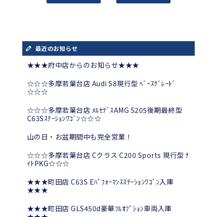
最近のお知らせ
★★★府中店からのお知らせ★★★
☆☆☆多摩若葉台店 Audi S8現行型 ﾍﾞｰｽｸﾞﾚｰﾄﾞ
☆☆☆
☆☆☆多摩若葉台店 ﾒﾙｾﾃﾞｽAMG S205後期最終型
C63Sｽﾃｰｼｮﾝﾜｺﾞﾝ☆☆☆
山の日・お盆期間中も完全営業！
☆☆☆多摩若葉台店 Cクラス C200 Sports 現行型 ﾅ
ｲﾄPKG☆☆☆
★★★町田店 C63S Eﾊﾟﾌｫｰﾏﾝｽｽﾃｰｼｮﾝﾜｺﾞﾝ入庫
★★★
★★★町田店 GLS450d豪華ﾌﾙｵﾌﾟｼｮﾝ車両入庫
★★★