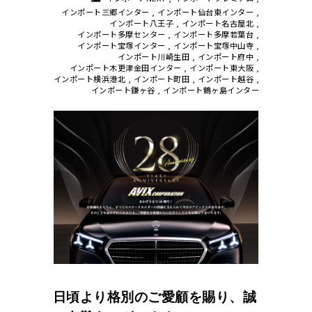
インポート三郷インター
,
インポート仙台東インター
,
インポート八王子
,
インポート名古屋北
,
インポート多摩センター
,
インポート多摩若葉台
,
インポート宝塚インター
,
インポート宝塚中山寺
,
インポート川崎生田
,
インポート府中
,
インポート木更津金田インター
,
インポート東大阪
,
インポート横浜港北
,
インポート町田
,
インポート越谷
,
インポート鎌ヶ谷
,
インポート鶴ヶ島インター
日頃より格別のご愛顧を賜り、誠