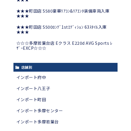
★★★町田店 S580豪華ﾘｱｺﾝ&ﾘｱｴﾝﾀ装備車両入庫
★★★
★★★町田店 S500ﾛﾝｸﾞ1stｴﾃﾞｨｼｮﾝ 63ｽﾀｲﾙ入庫
★★★
☆☆☆多摩若葉台店 Eクラス E220d AVG Sports ﾚ
ｻﾞｰEXCP☆☆☆
店舗別
インポート府中
インポート八王子
インポート町田
インポート多摩センター
インポート多摩若葉台