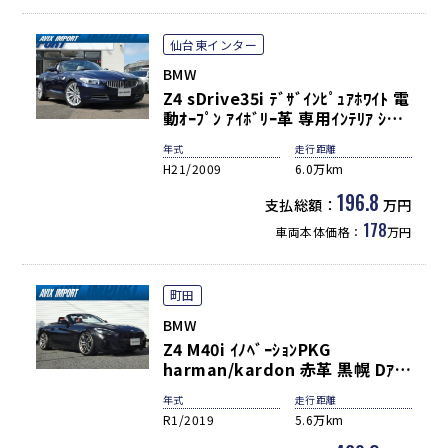
仙台東インター
BMW
Z4 sDrive35i ﾃﾞｻﾞｲﾝﾋﾟｭｱﾎﾜｲﾄ 電
動ｵｰﾌﾟﾝ ｱｲﾎﾞﾘｰ革 専用ｲﾝﾃﾘｱ ｼｰﾄ
ﾋｰﾀｰ 電動ｼｰﾄ 純正ﾅﾋﾞ 地ﾃﾞｼﾞ ﾊﾞｲ
年式
走行距離
ｷｾﾉﾝHL PDC ｸﾙｺﾝ ｱﾀﾞﾌﾟﾃｨﾌﾞMｻｽ
H21/2009
6.0万km
ﾍﾟﾝｼｮﾝ 純正18ｲﾝﾁAW 直6ｴﾝｼﾞﾝ＆
7速DCT
196.8
支払総額：
万円
178
車両本体価格：
万円
町田
BMW
Z4 M40i ｲﾉﾍﾞｰｼｮﾝPKG
harman/kardon 赤革 黒幌 Dｱｼ
ｽﾄ ｲﾝﾃﾘｾｰﾌ ACC HUD CarPlay ﾜ
年式
走行距離
ｲﾔﾚｽC ﾅﾋﾞ Bｶﾒ M付ﾊﾟﾜｰｼｰﾄ&ｼｰﾄ
R1/2019
5.6万km
ﾋｰﾀｰ ｺﾝﾌｧｰﾄA ｱﾀﾞﾌﾟﾃｨﾌﾞLEDﾗｲﾄ