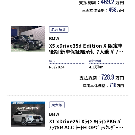
電動OP ﾊｲｸﾞﾛｽ･ｼｬﾄﾞｰ･ﾗｲﾝ･ﾌﾟﾗｽ
469.2
支払総額：
万円
専用ｴｸｽﾃﾘｱ 19AW 禁煙 弊社買取
458
車両本体価格：
万円
直販
名古屋北
BMW
X5 xDrive35d Edition X 限定車
後期 新車保証継承付 7人乗 ﾊﾟﾉﾗﾏ
SR 茶革 ｼｰﾄﾋｰﾀｰ ﾊﾟﾜｰｼｰﾄ ﾅﾋﾞ TV
年式
走行距離
全周ｶﾒﾗ harman/kardon 3ｿﾞｰﾝ
R6/2024
4.1万km
ｴｱｺﾝ Dｱｼｽﾄﾌﾟﾛ ACC LKA LCA
HUD 22AW 禁煙 1ｵｰﾅｰ
728.9
支払総額：
万円
718
車両本体価格：
万円
東大阪
BMW
X1 xDrive25i Xﾗｲﾝ ﾊｲﾗｲﾝPKG ﾊﾟ
ﾉﾗﾏSR ACC ｼｰﾄH OPﾌﾞﾗｯｸﾚｻﾞｰ P
ﾄﾗﾝｸ 純正HDDﾅﾋﾞ Bｶﾒﾗ 19AW 禁