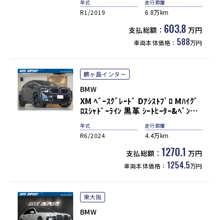
年式
走行距離
harman/kardon 3Dﾋﾞｭｰ＆HUD
R1/2019
6.8万km
Pｱｼｽﾄﾌﾟﾗｽ＆Dｱｼｽﾄﾌﾟﾛ ｴｸﾞｾﾞｸﾃｨ
ﾌﾞDﾌﾟﾛ 青ｷｬﾘﾊﾟｰ 純正OP22AW
603.8
支払総額：
万円
禁煙
588
車両本体価格：
万円
鶴ヶ島インター
BMW
XM ﾍﾞｰｽｸﾞﾚｰﾄﾞ Dｱｼｽﾄﾌﾟﾛ Mﾊｲｸﾞ
ﾛｽｼｬﾄﾞｰﾗｲﾝ 黒革 ｼｰﾄﾋｰﾀｰ&ﾍﾞﾝﾁﾚ
ｰｼｮﾝ LEDﾍｯﾄﾞﾗｲﾄ HUD ACC 純正
年式
走行距離
HDDﾅﾋﾞ地ﾃﾞｼﾞ全周ｶﾒﾗ ﾊﾟｰｷﾝｸﾞｱ
R6/2024
4.4万km
ｼｽﾄﾌﾟﾗｽ Bowers&Wilkinsｻｳﾝﾄﾞ
純正23AW(黒塗装) 禁煙 ﾜﾝｵｰﾅｰ
1270.1
支払総額：
万円
新車保証 正規D車
1254.5
車両本体価格：
万円
東大阪
BMW