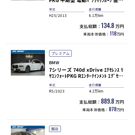
PKG 中期型 電動ﾊﾟﾉﾗﾏｻﾝﾙｰﾌ 直4ﾀ
ｰﾎﾞ搭載 黒革 ｼｰﾄﾋｰﾀｰ 純正ﾅﾋﾞ地
年式
走行距離
ﾃﾞｼﾞ Bｶﾒﾗ＆PDC ｺﾝﾌｫｰﾄA ﾊﾟﾜｰﾄﾗ
H25/2013
6.1万km
ﾝｸ ﾊﾞｲｷｾﾉﾝHL 純正18ｲﾝﾁAW
134.8
支払総額：
万円
118
車両本体価格：
万円
プレミアム
BMW
7シリーズ 740d xDrive ｴｸｾﾚﾝｽ ﾘ
ﾔｺﾝﾌｫｰﾄPKG Rｴﾝﾀｰﾃｲﾝﾒﾝﾄ ｴｸﾞｾﾞｸ
ﾃｨﾌﾞﾗｳﾝｼﾞS 現行型 禁煙 茶革 ﾊﾟﾉ
年式
走行距離
ﾗﾏR 31.3ｲﾝﾁRﾓﾆﾀｰ DｱｼｽﾄPRO
R5/2023
4.2万km
BMWﾗｲﾌﾞCP ACC HUD 前後席M
機能付Pｼｰﾄ&ｼｰﾄﾋｰﾀｰ&ﾍﾞﾝﾁﾚｰｼｮﾝ
889.8
支払総額：
万円
&ﾏｯｻｰｼﾞ Bowers&Wilkins ﾄｯﾌﾟ
878
車両本体価格：
万円
V ｸﾘｽﾀﾙﾗｲﾄ 20AW
越谷