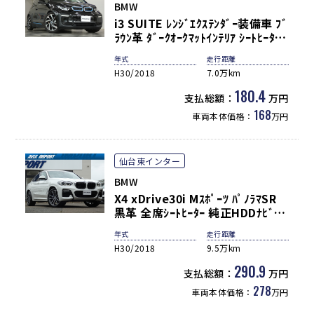
BMW
i3 SUITE ﾚﾝｼﾞｴｸｽﾃﾝﾀﾞｰ装備車 ﾌﾞ
ﾗｳﾝ革 ﾀﾞｰｸｵｰｸﾏｯﾄｲﾝﾃﾘｱ ｼｰﾄﾋｰﾀｰ
純正HDDﾅﾋﾞ ｱｯﾌﾟﾙｶｰﾌﾟﾚｲ ﾊﾟｰｷﾝ
年式
走行距離
ｸﾞｻﾎﾟｰﾄPKG ﾄﾞﾗｲﾋﾞﾝｸﾞｱｼｽﾄﾌﾟﾗｽ
H30/2018
7.0万km
LEDﾍｯﾄﾞﾗｲﾄ 純正19ｲﾝﾁAW 禁煙
180.4
支払総額：
万円
168
車両本体価格：
万円
仙台東インター
BMW
X4 xDrive30i Mｽﾎﾟｰﾂ ﾊﾟﾉﾗﾏSR
黒革 全席ｼｰﾄﾋｰﾀｰ 純正HDDﾅﾋﾞ地
ﾃﾞｼﾞ ｼﾞｪｽﾁｬｰｺﾝﾄﾛｰﾙ
年式
走行距離
harman/kardon 3Dﾋﾞｭｰ＆HUD
H30/2018
9.5万km
Pｱｼｽﾄﾌﾟﾗｽ＆Dｱｼｽﾄﾌﾟﾗｽ LEDﾍｯﾄﾞ
ﾗｲﾄ 純正OP20ｲﾝﾁAW
290.9
支払総額：
万円
278
車両本体価格：
万円