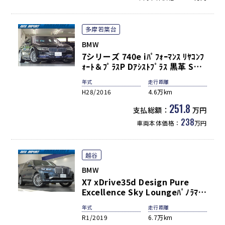
多摩若葉台
BMW
7シリーズ 740e iﾊﾟﾌｫｰﾏﾝｽ ﾘﾔｺﾝﾌ
ｫｰﾄ＆ﾌﾟﾗｽP Dｱｼｽﾄﾌﾟﾗｽ 黒革 SR
HDDﾅﾋﾞ地ﾃﾞｼﾞTOP&3Dﾋﾞｭｰｶﾒﾗ
年式
走行距離
Rｴﾝﾀ ﾊｰﾏﾝｶｰﾄﾞﾝ HUD 前後席Sﾋｰﾀ
H28/2016
4.6万km
ｰ&ﾍﾞﾝﾁﾚｰｼｮﾝ 前席ﾏｯｻｰｼﾞ LEDﾗｲﾄ
自動ﾄﾗﾝｸ Pｱｼｽﾄ ﾊｲﾋﾞｰﾑｱｼｽﾄ ACC
251.8
支払総額：
万円
LCW ｵｰﾄｽﾀｰﾄ/ｽﾄｯﾌﾟ OP19AW 禁
238
車両本体価格：
万円
煙
越谷
BMW
X7 xDrive35d Design Pure
Excellence Sky Loungeﾊﾟﾉﾗﾏ
SR Individualｲﾝﾃﾘｱ(ﾀﾙﾄｩｰﾌｫ) ｼ
年式
走行距離
ｰﾄﾋｰﾀｰ＆ﾍﾞﾝﾁﾚｰﾀｰ 2列目ｺﾝﾌｫｰﾄｼ
R1/2019
6.7万km
ｰﾄ(6人乗り) 5ｿﾞｰﾝAC ｳｪﾙﾈｽPKG