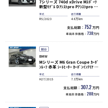
7シリーズ 740d xDrive Mｽﾎﾟｰﾂ
新型ﾓﾃﾞﾙ Dｱｼｽﾄpro Pｱｼｽﾄpro ｼｰ
ﾄﾋｰﾀｰ ﾍﾞﾝﾁﾚｰｼｮﾝ ﾊﾟﾉﾗﾐｯｸｶﾞﾗｽﾙｰﾌ
年式
走行距離
Bowers&Willkinsｻﾗｳﾝﾄﾞ HUD ﾅ
R5/2023
4.6万km
ﾋﾞ 地ﾃﾞｼﾞ 360°ｶﾒﾗ 純正20ｲﾝﾁAW
禁煙 正規ﾃﾞｨｰﾗｰ車
752
支払総額：
万円
738
車両本体価格：
万円
越谷
BMW
Mシリーズ M6 Gran Coupe ｶｰﾎﾞ
ﾝﾙｰﾌ 赤革 ｼｰﾄﾋｰﾀｰ ｶｰﾎﾞﾝｲﾝﾃﾘｱ 純
正HDDﾅﾋﾞ地ﾃﾞｼﾞ Bｶﾒﾗ＆ｻﾗｳﾝﾄﾞ
年式
走行距離
ﾋﾞｭｰ PDC HUDｸﾙｰｽﾞｺﾝﾄﾛｰﾙ ｲﾝﾃﾘ
H27/2015
7.3万km
ｼﾞｪﾝﾄS ｿﾌﾄｸﾛｰｽﾞﾄﾞｱ LEDﾍｯﾄﾞﾗｲﾄ
青ｷｬﾘﾊﾟｰ 社外ﾄﾗﾝｸｽﾎﾟｲﾗｰ 専用20
307.2
支払総額：
万円
ｲﾝﾁAW
288
車両本体価格：
万円