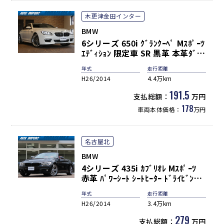
木更津金田インター
BMW
6シリーズ 650i ｸﾞﾗﾝｸｰﾍﾟ Mｽﾎﾟｰﾂ
ｴﾃﾞｨｼｮﾝ 限定車 SR 黒革 本革ﾀﾞｯｼ
ｭﾎﾞｰﾄﾞ 専用白木目 液晶ﾒｰﾀｰﾊﾟﾈﾙ
年式
走行距離
専用ｽﾎﾟｰﾂｽﾃｱﾘﾝｸﾞ ﾅﾋﾞ TV Bｶﾒﾗ
H26/2014
4.4万km
PDC ACC ﾊﾟﾜｰｼｰﾄ ｼｰﾄﾋｰﾀｰ HUD
ｿﾌﾄｸﾛｰｽﾞﾄﾞｱ ｺﾝﾌｫｰﾄｱｸｾｽ LEDﾍｯ
191.5
支払総額：
万円
ﾄﾞﾗｲﾄ ｸﾚﾝﾂｪ21AW
178
車両本体価格：
万円
名古屋北
BMW
4シリーズ 435i ｶﾌﾞﾘｵﾚ Mｽﾎﾟｰﾂ
赤革 ﾊﾟﾜｰｼｰﾄ ｼｰﾄﾋｰﾀｰ ﾄﾞﾗｲﾋﾞﾝｸﾞ
ｱｼｽﾄ ACC ﾅﾋﾞ CD/DVD TV ﾊﾞｯｸｶ
年式
走行距離
ﾒﾗ HUD LEDﾍｯﾄﾞﾗｲﾄ 19AW
H26/2014
3.4万km
279
支払総額：
万円