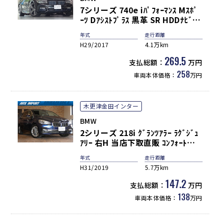
7シリーズ 740e iﾊﾟﾌｫｰﾏﾝｽ Mｽﾎﾟ
ｰﾂ Dｱｼｽﾄﾌﾟﾗｽ 黒革 SR HDDﾅﾋﾞ地
ﾃﾞｼﾞTOP&3Dﾋﾞｭｰ ﾊｰﾏﾝｶｰﾄﾞﾝ
年式
走行距離
HUD 前後席ｼｰﾄﾋｰﾀｰ 前席ﾍﾞﾝﾁﾚｰｼ
H29/2017
4.1万km
ｮﾝ&ﾏｯｻｰｼﾞ機能 BMWﾚｰｻﾞｰﾗｲﾄ 自
動ﾄﾗﾝｸ Pｱｼｽﾄ ﾊｲﾋﾞｰﾑｱｼｽﾄ ACC
269.5
支払総額：
万円
LCW LDW ｿﾌﾄｸﾛｰｽﾞﾄﾞｱ Mｴｱﾛ
258
車両本体価格：
万円
&20AW 禁煙1ｵﾅ
木更津金田インター
BMW
2シリーズ 218i ｸﾞﾗﾝﾂｱﾗｰ ﾗｸﾞｼﾞｭ
ｱﾘｰ 右H 当店下取直販 ｺﾝﾌｫｰﾄ
PKG 白革 ﾅﾋﾞ TV Bｶﾒﾗ PDC ﾊﾟﾜｰ
年式
走行距離
ｼｰﾄ ﾋｰﾀｰ ｺﾝﾌｫｰﾄｱｸｾｽ LEDﾍｯﾄﾞﾗｲ
H31/2019
5.7万km
ﾄ 17AW
147.2
支払総額：
万円
138
車両本体価格：
万円