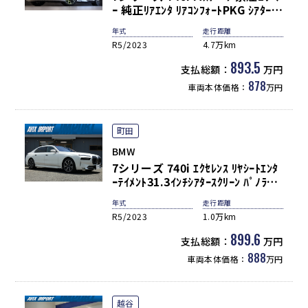
ｰ 純正ﾘｱｴﾝﾀ ﾘｱｺﾝﾌｫｰﾄPKG ｼｱﾀｰｽ
ｸﾘｰﾝ ｴｸﾞｾﾞｸﾃｨﾌﾞﾗｳﾝｼﾞｼｰﾄ 黒革 ｼ
年式
走行距離
ｰﾄﾋｰﾀｰ ﾍﾞﾝﾁﾚｰﾀｰ ﾏｯｻｰｼﾞ HUD ﾗｲ
R5/2023
4.7万km
ﾌﾞｺｯｸﾋﾟｯﾄ ﾅﾋﾞ TV ﾄｯﾌﾟﾋﾞｭｰ&3Dｶ
ﾒﾗ LEDﾍｯﾄﾞﾗｲﾄ ACC PDC
893.5
支払総額：
万円
Bowers & Wilkins 20ｲﾝﾁAW
878
車両本体価格：
万円
町田
BMW
7シリーズ 740i ｴｸｾﾚﾝｽ ﾘﾔｼｰﾄｴﾝﾀ
ｰﾃｲﾒﾝﾄ31.3ｲﾝﾁｼｱﾀｰｽｸﾘｰﾝ ﾊﾟﾉﾗﾏ
SR B&Wｻﾗｳﾝﾄﾞｻｳﾝﾄﾞ ｵｰﾄﾏﾁｯｸﾄﾞｱ
年式
走行距離
ｿﾌﾄｸﾛｰｽﾞ Dｱｼｽﾄﾌﾟﾛﾌｪｯｼｮﾅﾙ ﾅﾋﾞ
R5/2023
1.0万km
TV 360°ｶﾒﾗ BMWﾗｲﾌﾞｺｯｸﾋﾟｯﾄ ﾋｰ
ﾀｰ ﾍﾞﾝﾁﾚｰｼｮﾝ ﾏｯｻｰｼﾞ CarPlay対
899.6
支払総額：
万円
応 20AW 禁煙
888
車両本体価格：
万円
越谷