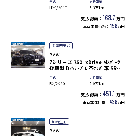
年式
走行距離
煙 正規ﾃﾞｨｰﾗｰ車
H29/2017
6.3万km
168.7
支払総額：
万円
158
車両本体価格：
万円
多摩若葉台
BMW
7シリーズ 750i xDrive Mｽﾎﾟｰﾂ
後期型 Dｱｼｽﾄﾌﾟﾛ 茶ﾅｯﾊﾟ革 SR
HDDﾅﾋﾞ地ﾃﾞｼﾞTOP&3Dﾋﾞｭｰ
年式
走行距離
HUD harman&kardon 前後席S
R2/2020
5.9万km
ﾋｰﾀｰ 前席ﾍﾞﾝﾁﾚｰｼｮﾝ BMWﾚｰｻﾞｰﾗ
ｲﾄ 自動ﾄﾗﾝｸ Pｱｼｽﾄ ｵｰﾄﾊｲﾋﾞｰﾑ
451.1
支払総額：
万円
ACC LCA LDW ｿﾌﾄｸﾛｰｽﾞﾄﾞｱ Cｱｸｾ
438
車両本体価格：
万円
ｽ PDC Mｴｱﾛ&20AW 禁煙
川崎生田
BMW