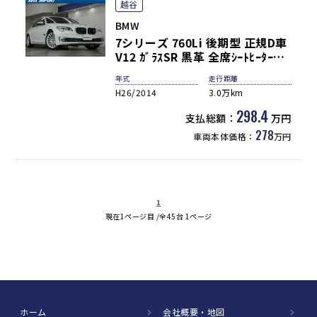
越谷
BMW
7シリーズ 760Li 後期型 正規D車
V12 ｶﾞﾗｽSR 黒革 全席ｼｰﾄﾋｰﾀｰ&
ﾍﾞﾝﾁﾚｰｼｮﾝ 4ｿﾞｰﾝAC 全席ﾏｯｻｰｼﾞ ﾘ
年式
走行距離
ｱｴﾝﾀｰ 純正HDDﾅﾋﾞ地ﾃﾞｼﾞ ﾊｰﾏﾝｶｰ
H26/2014
3.0万km
ﾄﾞﾝ HUD＆PDC ﾄｯﾌﾟﾋﾞｭｰ+ｻｲﾄﾞ
ﾋﾞｭｰｶﾒﾗ ACC＆LCW ｺﾝﾌｫｰﾄｱｸｾｽ
298.4
支払総額：
万円
ｿﾌﾄｸﾛｰｽﾞ LEDﾍｯﾄﾞﾗｲﾄ 純正19AW
278
車両本体価格：
万円
1
現在1ページ目 /全45台 1ページ
ホーム
会社概要・地図