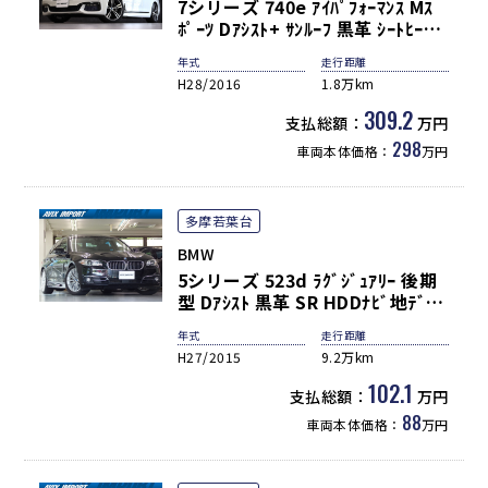
7シリーズ 740e ｱｲﾊﾟﾌｫｰﾏﾝｽ Mｽ
ﾎﾟｰﾂ Dｱｼｽﾄ+ ｻﾝﾙｰﾌ 黒革 ｼｰﾄﾋｰﾀｰ
ﾍﾞﾝﾁﾚｰﾀｰ ﾏｯｻｰｼﾞ HUD 純正ﾅﾋﾞ
年式
走行距離
TV ﾄｯﾌﾟﾋﾞｭｰ&3Dｶﾒﾗ LEDﾍｯﾄﾞﾗｲ
H28/2016
1.8万km
ﾄ ACC PDC harman/kardon ｿﾌ
ﾄｸﾛｰｽﾞﾄﾞﾄﾞｱ ｵｰﾄﾄﾗﾝｸ ｺﾝﾌｫｰﾄｱｸｾｽ
309.2
支払総額：
万円
20ｲﾝﾁAW
298
車両本体価格：
万円
多摩若葉台
BMW
5シリーズ 523d ﾗｸﾞｼﾞｭｱﾘｰ 後期
型 Dｱｼｽﾄ 黒革 SR HDDﾅﾋﾞ地ﾃﾞｼﾞ
Bｶﾒﾗ ﾀｯﾁﾊﾟｯﾄﾞ Bluetooth 前席ｼ
年式
走行距離
ｰﾄﾋｰﾀｰ ﾊﾞｲｷｾﾉﾝH/L ACC LDW 分
H27/2015
9.2万km
割可倒式Rｼｰﾄ Rﾌﾞﾗｲﾝﾄﾞ ｵｰﾄｽﾀｰﾄ/
ｽﾄｯﾌﾟ機能 Cｱｸｾｽ ﾌﾟｯｼｭｽﾀｰﾄ PDC
102.1
支払総額：
万円
18AW 禁煙 右H
88
車両本体価格：
万円