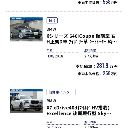
558
車両本体価格：
万円
越谷
BMW
6シリーズ 640iCoupe 後期型 右
H正規D車 ｱｲﾎﾞﾘｰ革 ｼｰﾄﾋｰﾀｰ 純正
HDDﾅﾋﾞ地ﾃﾞｼﾞﾊﾞｯｸｶﾒﾗ＆PDC
年式
走行距離
LCW Dｱｼｽﾄﾌﾟﾗｽ＆ｲﾝﾃﾘｼﾞｪﾝﾄｾｰﾌﾃ
H30/2018
2.4万km
ｨ LEDﾍｯﾄﾞﾗｲﾄ 純正18ｲﾝﾁAW 禁
煙
281.9
支払総額：
万円
268
車両本体価格：
万円
仙台東インター
BMW
X7 xDrive40d(ﾏｲﾙﾄﾞHV搭載)
Excellence 後期現行型 Sky
LoungeﾊﾟﾉﾗﾏSR ｱｲﾎﾞﾘｰ革 ｼｰﾄﾋｰ
年式
走行距離
ﾀｰ＆ﾍﾞﾝﾁﾚｰﾀｰ 純正OPｳｯﾄﾞﾄﾘﾑ 純
R5/2023
3.9万km