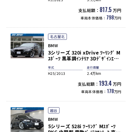
正ﾅﾋﾞ Bowers&Wilkins 3Dﾋﾞｭｰ
＆HUD Pｱｼｽﾄﾌﾟﾛ＆Dｱｼｽﾄﾌﾟﾛ 純
817.5
支払総額：
万円
正OP22AW 禁煙 1ｵｰﾅｰ
798
車両本体価格：
万円
名古屋北
BMW
3シリーズ 320i xDrive ﾂｰﾘﾝｸﾞ M
ｽﾎﾟｰﾂ 黒革調ｲﾝﾃﾘｱ 3Dﾃﾞｻﾞｲﾝｴｱﾛ
(F/S/R) ACschnitzerﾄﾗﾝｸｽﾎﾟｲﾗｰ
年式
走行距離
REMUSﾏﾌﾗｰ BC Racing車高調
H25/2013
2.4万km
(BR TYPE) 社外19ｲﾝﾁAW ﾊﾟﾜｰｼｰ
ﾄ ﾅﾋﾞ Bluetooth Bｶﾒﾗ&PDC ｺﾝﾌ
193.4
支払総額：
万円
ｫｰﾄｱｸｾｽ ﾊﾞｲｷｾﾉﾝHL ﾊﾟﾜｰﾄﾗﾝｸ
178
車両本体価格：
万円
越谷
BMW
5シリーズ 528i ﾂｰﾘﾝｸﾞ Mｽﾎﾟｰﾂ