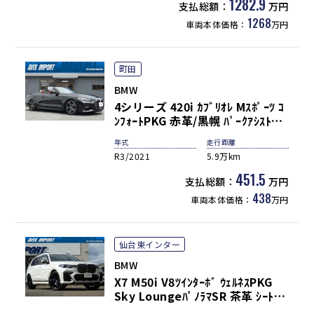
Bowers&Wilkinsｻｳﾝﾄﾞ ﾌﾟﾘｽﾞﾑﾙ
1282.9
支払総額：
万円
ｰﾌ 純正22AW 禁煙 正規D車
1268
車両本体価格：
万円
町田
BMW
4シリーズ 420i ｶﾌﾞﾘｵﾚ Mｽﾎﾟｰﾂ ｺ
ﾝﾌｫｰﾄPKG 赤革/黒幌 ﾊﾟｰｸｱｼｽﾄﾌﾟ
ﾗｽ ﾄﾞﾗｲﾋﾞﾝｸﾞｱｼｽﾄﾌﾟﾛ ﾅﾋﾞ360°ｶﾒ
年式
走行距離
ﾗ PDC M付ﾊﾟﾜｰｼｰﾄ&ｼｰﾄﾋｰﾀｰ ｴｱ･
R3/2021
5.9万km
ｶﾗｰ ﾜｲﾔﾚｽﾁｬｰｼﾞ CarPlay対応 ｺﾝﾌ
ｫｰﾄｱｸｾｽ LEDﾗｲﾄ 18AW 禁煙 弊社
451.5
支払総額：
万円
買取直販
438
車両本体価格：
万円
仙台東インター
BMW
X7 M50i V8ﾂｲﾝﾀｰﾎﾞ ｳｪﾙﾈｽPKG
Sky LoungeﾊﾟﾉﾗﾏSR 茶革 ｼｰﾄﾋｰ
ﾀｰ＆ﾍﾞﾝﾁﾚｰﾀｰ 5ｿﾞｰﾝAC 純正ﾅﾋﾞ