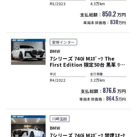
ｨﾌﾞﾗｳﾝｼﾞｼｰﾄ 純正ﾘﾔｴﾝﾀｰ(31.3ｲﾝ
R5/2023
4.3万km
ﾁ) ｽｶｲﾗｳﾝｼﾞﾊﾟﾉﾗﾏSR
Bowers&Wilkins 黒革 前後Pｼｰﾄ
850.2
支払総額：
万円
&ﾋｰﾀｰ&ﾍﾞﾝﾁﾚｰｼｮﾝ&ﾏｯｻｰｼﾞ Dｱｼｽ
838
車両本体価格：
万円
ﾄ ACC BMWﾗｲﾌﾞCP 専用20AW
宝塚インター
BMW
7シリーズ 740i Mｽﾎﾟｰﾂ The
First Edition 限定50台 黒革 ﾘｱｺ
ﾝﾌｫｰﾄPKG ｼｱﾀｰｽｸﾘｰﾝ ｾﾚｸﾄPKG ｽｶ
年式
走行距離
ｲﾗｳﾝｼﾞﾊﾟﾉﾗﾏ ｼｰﾄﾋｰﾀｰ ﾍﾞﾝﾁﾚｰﾀｰ ﾏ
R4/2022
3.2万km
ｯｻｰｼﾞ ﾗｲﾌﾞｺｯｸﾋﾟｯﾄ ﾅﾋﾞ 地ﾃﾞｼﾞ
360°ｶﾒﾗ Bowers & Wilkins 専
876.6
支払総額：
万円
用21AW MAXTONDESIGNｴｱﾛ 禁
864.5
車両本体価格：
万円
煙 右H 正規D車
川崎生田
BMW
7シリーズ 740i Mｽﾎﾟｰﾂ 禁煙1ｵｰﾅ