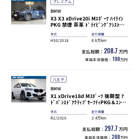
プレミアム
BMW
X3 X3 xDrive20i Mｽﾎﾟｰﾂ ﾊｲﾗｲﾝ
PKG 禁煙 茶革 ﾄﾞﾗｲﾋﾞﾝｸﾞｱｼｽﾄ+
ﾊﾟｰｷﾝｸﾞｱｼｽﾄ+ ACC HUD ﾄｯﾌﾟﾋﾞｭ
年式
走行距離
ｰ BMWﾗｲﾌﾞｺｯｸﾋﾟｯﾄ 前席Pｼｰﾄ(運
H30/2018
8.6万km
転席M付) 前後席ｼｰﾄﾋｰﾀｰ ﾅﾋﾞTV
AppleCarPlay Pﾄﾗﾝｸ 3ｿﾞｰﾝAC ﾜ
208.7
支払総額：
万円
ｲﾔﾚｽﾁｬｰｼﾞ ｱﾀﾞﾌﾟﾃｨﾌﾞLEDﾗｲﾄ
198
車両本体価格：
万円
19AW
八王子
BMW
X1 xDrive18d Mｽﾎﾟｰﾂ 後期型 ｱ
ﾄﾞﾊﾞﾝｽﾄﾞｱｸﾃｨﾌﾞｾｰﾌﾃｨPKG＆ｺﾝﾌｫ
ｰﾄPKG 黒半革 10.25ｲﾝﾁﾃﾞｨｽﾌﾟﾚｲ
年式
走行距離
純正HDDﾅﾋﾞ Bｶﾒﾗ＆PDC Dｱｼｽﾄ
R2/2020
2.4万km
ﾌﾟﾗｽ ACC LEDﾗｲﾄ ｺﾝﾌｫｰﾄｱｸｾｽ ﾌｯ
ﾄﾄﾗﾝｸ 社外18AW 禁煙
297.7
支払総額：
万円
288
車両本体価格：
万円