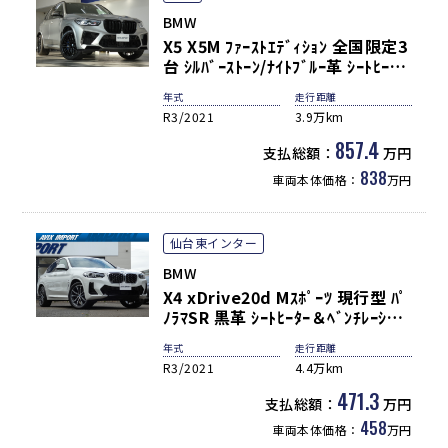
BMW
X5 X5M ﾌｧｰｽﾄｴﾃﾞｨｼｮﾝ 全国限定3
台 ｼﾙﾊﾞｰｽﾄｰﾝ/ﾅｲﾄﾌﾞﾙｰ革 ｼｰﾄﾋｰﾀｰ
ｶｰﾎﾞﾝｲﾝﾃﾘｱ 4ｿﾞｰﾝAC＆ｽﾃｱﾘﾝｸﾞﾋｰ
年式
走行距離
ﾀｰ 純正HDDﾅﾋﾞ 3Dﾋﾞｭｰｶﾒﾗ Pｱｼｽ
R3/2021
3.9万km
ﾄﾌﾟﾛ＆HUD Dｱｼｽﾄﾌﾟﾛ ｶｰﾎﾞﾝﾐﾗｰ
＆ｴﾝｼﾞﾝｷｬｯﾌﾟ 専用21/22AW 禁煙
857.4
支払総額：
万円
838
車両本体価格：
万円
仙台東インター
BMW
X4 xDrive20d Mｽﾎﾟｰﾂ 現行型 ﾊﾟ
ﾉﾗﾏSR 黒革 ｼｰﾄﾋｰﾀｰ＆ﾍﾞﾝﾁﾚｰｼｮﾝ
純正ﾅﾋﾞ 地ﾃﾞｼﾞ＆CarPaly 3Dﾋﾞｭ
年式
走行距離
ｰ＆HUD Pｱｼｽﾄ＆Dｱｼｽﾄﾌﾟﾛ LEDﾍ
R3/2021
4.4万km
ｯﾄﾞﾗｲﾄ 電動Rｹﾞｰﾄ 専用ｻｽﾍﾟﾝｼｮﾝ
純正OP20ｲﾝﾁAW
471.3
支払総額：
万円
458
車両本体価格：
万円