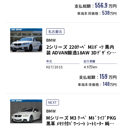
ﾘｱｴﾝﾀｰﾃｲﾒﾝﾄ HDDﾅﾋﾞ ﾊｰﾏﾝｶｰﾄﾞﾝ
556.9
支払総額：
万円
3Dﾋﾞｭｰ＆HUD Pｱｼｽﾄﾌﾟﾗｽ＆Dｱｼｽ
538
車両本体価格：
万円
ﾄﾌﾟﾛ 純正22AW
名古屋北
BMW
2シリーズ 220ｸｰﾍﾟ Mｽﾎﾟｰﾂ 黒内
装 ADVAN鍛造18AW 3DﾃﾞｻﾞｲﾝFｽ
ﾎﾟｲﾗｰ ﾋﾞﾙｼｭﾀｲﾝ車高調 ﾅﾋﾞ ﾊﾞｯｸｶ
年式
走行距離
ﾒﾗ ﾒﾓﾘｰ付きﾊﾟﾜｰｼｰﾄ ｺﾝﾌｫｰﾄｱｸｾｽ
H27/2015
4.9万km
ｸﾙｺﾝ 車線逸脱警告 衝突防止
159
支払総額：
万円
148
車両本体価格：
万円
NEXT
BMW
Mシリーズ M3 ｸｰﾍﾟ MﾄﾞﾗｲﾌﾞPKG
黒革 ﾒﾓﾘ付ﾊﾟﾜｰｼｰﾄ ｼｰﾄﾋｰﾀｰ 純正