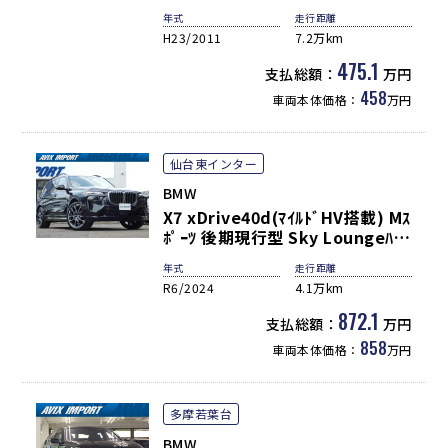
ﾅﾋﾞ TV ETC ｸﾙｺﾝ ｺﾝﾌｫｰﾄｱｸｾｽ
年式
走行距離
PDC ｶｰﾎﾞﾝﾙｰﾌ&ﾄﾗﾝｸｽﾎﾟｲﾗｰ ｱｸﾗ
H23/2011
7.2万km
ﾎﾞﾋﾞｯﾁﾏﾌﾗｰ(純正有) 18ｲﾝﾁAW 弊
社買取直販!!
475.1
支払総額：
万円
458
車両本体価格：
万円
仙台東インター
BMW
X7 xDrive40d(ﾏｲﾙﾄﾞHV搭載) Mｽ
ﾎﾟｰﾂ 後期現行型 Sky Loungeﾊﾟﾉ
ﾗﾏSR 茶革 ｼｰﾄﾋｰﾀｰ＆ﾍﾞﾝﾁﾚｰﾀｰ 5
年式
走行距離
ｿﾞｰﾝAC 純正ﾅﾋﾞ CarPlay
R6/2024
4.1万km
harman/kardon 3Dﾋﾞｭｰ＆HUD
Pｱｼｽﾄﾌﾟﾛ＆Dｱｼｽﾄﾌﾟﾛ 専用22AW
872.1
支払総額：
万円
禁煙 1ｵｰﾅｰ 新車保証継承可
858
車両本体価格：
万円
多摩若葉台
BMW