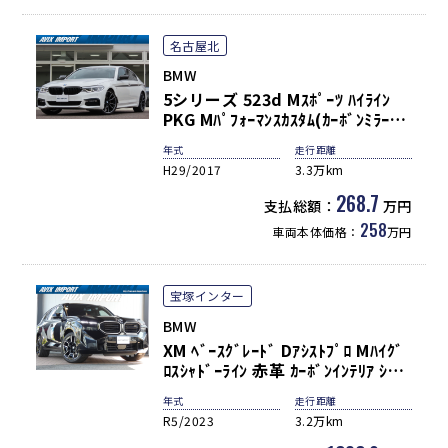
名古屋北
BMW
5シリーズ 523d Mｽﾎﾟｰﾂ ﾊｲﾗｲﾝ
PKG Mﾊﾟﾌｫｰﾏﾝｽｶｽﾀﾑ(ｶｰﾎﾞﾝﾐﾗｰ&ﾄ
ﾗﾝｸｽﾎﾟｲﾗｰ/20ｲﾝﾁAW/ｻｲﾄﾞﾃﾞｶｰﾙ)
年式
走行距離
黒革 ﾊﾟﾜｰｼｰﾄ 前後ｼｰﾄﾋｰﾀｰ ACC ﾅ
H29/2017
3.3万km
ﾋﾞ TV 全周ｶﾒﾗ ﾊﾟﾜｰﾄﾗﾝｸ LEDﾍｯ
ﾄﾞﾗｲﾄ
268.7
支払総額：
万円
258
車両本体価格：
万円
宝塚インター
BMW
XM ﾍﾞｰｽｸﾞﾚｰﾄﾞ Dｱｼｽﾄﾌﾟﾛ Mﾊｲｸﾞ
ﾛｽｼｬﾄﾞｰﾗｲﾝ 赤革 ｶｰﾎﾞﾝｲﾝﾃﾘｱ ｼｰﾄ
ﾋｰﾀｰ ﾍﾞﾝﾁﾚｰｼｮﾝ ﾏｯｻｰｼﾞ ｱﾀﾞﾌﾟﾃｨ
年式
走行距離
ﾌﾞLED HUD ACC 純正HDDﾅﾋﾞ地
R5/2023
3.2万km
ﾃﾞｼﾞ全周ｶﾒﾗ ﾊﾟｰｷﾝｸﾞｱｼｽﾄﾌﾟﾗｽ