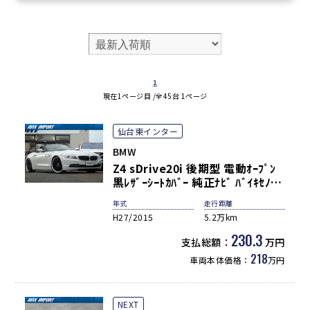
セダン
ツーリング
グランクーペ
1
現在1ページ目 /全45台 1ページ
仙台東インター
BMW
Z4 sDrive20i 後期型 電動ｵｰﾌﾟﾝ
黒ﾚｻﾞｰｼｰﾄｶﾊﾞｰ 純正ﾅﾋﾞ ﾊﾞｲｷｾﾉﾝ
HL ﾌﾞﾗｯｸｷﾄﾞﾆｰｸﾞﾘﾙ 社外Fﾘｯﾌﾟ&ﾄ
年式
走行距離
ﾗﾝｸｽﾎﾟｲﾗｰ 社外20ｲﾝﾁAW 直4ﾀｰ
H27/2015
5.2万km
ﾎﾞ＆8速ｽﾎﾟｰﾂAT搭載 禁煙
230.3
支払総額：
万円
218
車両本体価格：
万円
NEXT