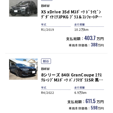
BMW
X5 xDrive 35d Mｽﾎﾟｰﾂ ﾄﾞﾗｲﾋﾞﾝ
ｸﾞﾀﾞｲﾅﾐｸｽPKG ﾌﾟﾗｽ＆ｺﾝﾌｫｰﾄPKG
茶革 ﾊﾟﾉﾗﾏSR ｼｰﾄﾋｰﾀｰ ﾍﾞﾝﾁﾚｰｼｮﾝ
年式
走行距離
ﾄﾞﾗｲﾋﾞﾝｸﾞｱｼｽﾄ ACC LEDﾍｯﾄﾞﾗｲﾄ
R1/2019
10.2万km
HUD 純正ﾅﾋﾞ TV 全周C ｿﾌﾄｸﾛｰｽﾞ
ﾄﾞｱ ｺﾝﾌｫｰﾄA ﾊﾟﾜｰﾃｰﾙ 22AW 弊社
403.7
支払総額：
万円
買取直販!!
388
車両本体価格：
万円
越谷
BMW
8シリーズ 840i GranCoupe ｴｸｽ
ｸﾙｰｼﾌﾞMｽﾎﾟｰﾂ ﾊﾟﾉﾗﾏｶﾞﾗｽSR 黒革
ｼｰﾄﾋｰﾀｰ＆ﾍﾞﾝﾁﾚｰﾀｰ 純正HDDﾅﾋﾞ
年式
走行距離
地ﾃﾞｼﾞ ﾊｰﾏﾝｶｰﾄﾞﾝｻｳﾝﾄﾞ HUD Pｱｼ
R4/2022
6.9万km
ｽﾄﾌﾟﾗｽ＆Dｱｼｽﾄﾌﾟﾛ ｺﾝﾌｫｰﾄA ｿﾌﾄｸ
ﾛｰｽﾞ BMWﾚｰｻﾞｰﾗｲﾄ 専用20AW
611.5
支払総額：
万円
禁煙1ｵｰﾅｰ
598
車両本体価格：
万円