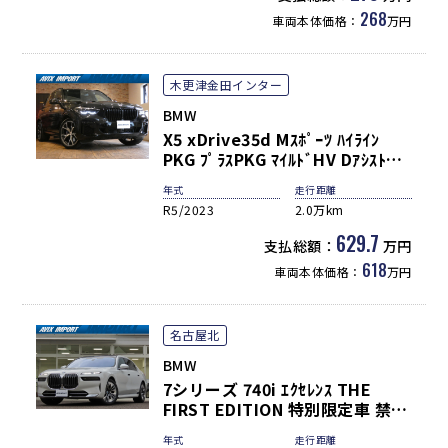
268
車両本体価格：
万円
木更津金田インター
BMW
X5 xDrive35d Mｽﾎﾟｰﾂ ﾊｲﾗｲﾝ
PKG ﾌﾟﾗｽPKG ﾏｲﾙﾄﾞHV Dｱｼｽﾄ+
ﾊﾟﾉﾗﾏSR 黒革 ﾅﾋﾞ TV 全周ｶﾒﾗ
年式
走行距離
PDC ACC HUD ﾊﾟﾜｰｼｰﾄ 前後ｼｰﾄﾋ
R5/2023
2.0万km
ｰﾀｰ ｺﾝﾌｫｰﾄｱｸｾｽ ﾊﾟﾜｰﾄﾗﾝｸ LEDﾗｲ
ﾄ OP21AW
629.7
支払総額：
万円
618
車両本体価格：
万円
名古屋北
BMW
7シリーズ 740i ｴｸｾﾚﾝｽ THE
FIRST EDITION 特別限定車 禁煙
1ｵﾅ ｾﾚｸﾄ&ﾘﾔｺﾝﾌｫｰﾄPKG ｴｸﾞｾﾞｸﾃ
年式
走行距離