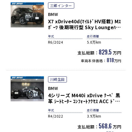
三郷インター
BMW
X7 xDrive40d(ﾏｲﾙﾄﾞHV搭載) Mｽ
ﾎﾟｰﾂ 後期現行型 Sky Loungeﾊﾟﾉ
ﾗﾏSR 黒革 ｼｰﾄﾋｰﾀｰ＆ﾍﾞﾝﾁﾚｰﾀｰ 5
年式
走行距離
ｿﾞｰﾝAC 純正ﾅﾋﾞ CarPlay＆
R6/2024
5.0万km
harman/kardon 3Dﾋﾞｭｰ＆HUD
Pｱｼｽﾄﾌﾟﾛ＆Dｱｼｽﾄﾌﾟﾛ 専用22AW
829.5
支払総額：
万円
禁煙 新車保証継承可
818
車両本体価格：
万円
川崎生田
BMW
4シリーズ M440i xDrive ｸｰﾍﾟ 黒
革 ｼｰﾄﾋｰﾀｰ ｺﾝﾌｫｰﾄｱｸｾｽ ACC ﾄﾞﾗｲ
ﾋﾞﾝｸﾞｱｼｽﾄﾌﾟﾛ PDC 純正HDDﾅﾋﾞ
年式
走行距離
TV ﾄｯﾌﾟﾋﾞｭｰｶﾒﾗ HUD
R4/2022
3.9万km
harman/kardon ﾚｰｻﾞｰﾗｲﾄ ﾊﾟﾜｰ
ﾄﾗﾝｸ 19ｲﾝﾁAW
568.6
支払総額：
万円