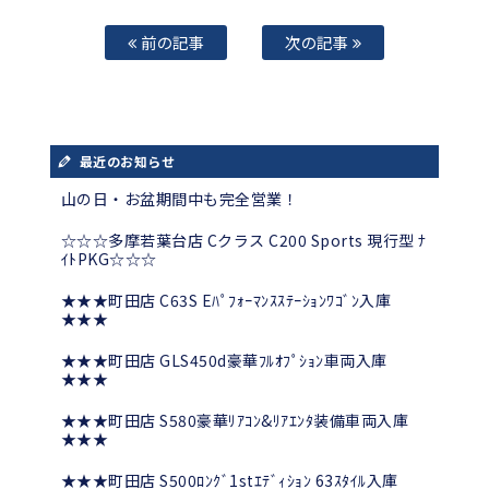
前の記事
次の記事
最近のお知らせ
山の日・お盆期間中も完全営業！
☆☆☆多摩若葉台店 Cクラス C200 Sports 現行型 ﾅ
ｲﾄPKG☆☆☆
★★★町田店 C63S Eﾊﾟﾌｫｰﾏﾝｽｽﾃｰｼｮﾝﾜｺﾞﾝ入庫
★★★
★★★町田店 GLS450d豪華ﾌﾙｵﾌﾟｼｮﾝ車両入庫
★★★
★★★町田店 S580豪華ﾘｱｺﾝ&ﾘｱｴﾝﾀ装備車両入庫
★★★
★★★町田店 S500ﾛﾝｸﾞ1stｴﾃﾞｨｼｮﾝ 63ｽﾀｲﾙ入庫