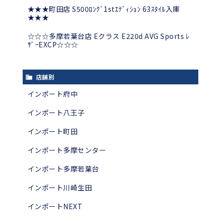
★★★町田店 S500ﾛﾝｸﾞ1stｴﾃﾞｨｼｮﾝ 63ｽﾀｲﾙ入庫
★★★
☆☆☆多摩若葉台店 Eクラス E220d AVG Sports ﾚ
ｻﾞｰEXCP☆☆☆
店舗別
インポート府中
インポート八王子
インポート町田
インポート多摩センター
インポート多摩若葉台
インポート川崎生田
インポートNEXT