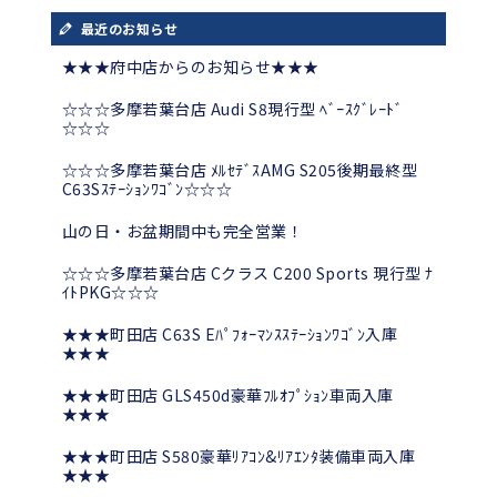
最近のお知らせ
★★★府中店からのお知らせ★★★
☆☆☆多摩若葉台店 Audi S8現行型 ﾍﾞｰｽｸﾞﾚｰﾄﾞ
☆☆☆
☆☆☆多摩若葉台店 ﾒﾙｾﾃﾞｽAMG S205後期最終型
C63Sｽﾃｰｼｮﾝﾜｺﾞﾝ☆☆☆
山の日・お盆期間中も完全営業！
☆☆☆多摩若葉台店 Cクラス C200 Sports 現行型 ﾅ
ｲﾄPKG☆☆☆
★★★町田店 C63S Eﾊﾟﾌｫｰﾏﾝｽｽﾃｰｼｮﾝﾜｺﾞﾝ入庫
★★★
★★★町田店 GLS450d豪華ﾌﾙｵﾌﾟｼｮﾝ車両入庫
★★★
★★★町田店 S580豪華ﾘｱｺﾝ&ﾘｱｴﾝﾀ装備車両入庫
★★★