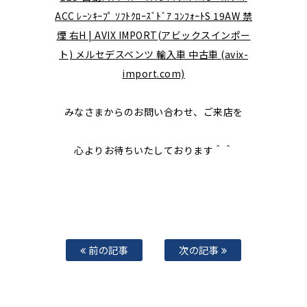
ACC ﾚｰﾝｷｰﾌﾟ ｿﾌﾄｸﾛｰｽﾞﾄﾞｱ ｺﾝﾌｫｰﾄS 19AW 禁
煙 右H | AVIX IMPORT(アビックスインポー
ト) メルセデスベンツ 輸入車 中古車 (avix-
import.com)
みなさまからのお問い合わせ、ご来店を
心よりお待ちいたしております＾＾
前の記事
次の記事