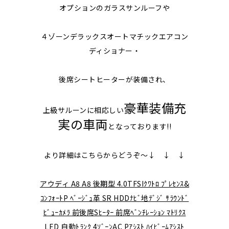
オプションのガラスサンルーフや
４ゾーンデラックスオートマチックエアコン
ディショナー・
後席シートヒーターが装備され、
豪華装備充
上級サルーンに相応しい
実の車両
となっております!!
より詳細はこちらからどうぞ～↓ ↓ ↓
アウディ A8 A8 後期型 4.0TFSIｸﾜﾄﾛ ﾌﾟﾚｾﾝｽ&
ｺﾝﾌｫｰﾄP ﾍﾞｰｼﾞｭ革 SR HDDﾅﾋﾞ地ﾃﾞｼﾞ ｻﾗｳﾝﾄﾞ
ﾋﾞｭｰｶﾒﾗ 前後席Sﾋｰﾀｰ 前席ﾍﾞﾝﾁﾚｰｼｮﾝ ﾏﾄﾘｸｽ
LED 自動ﾄﾗﾝｸ 4ｿﾞｰﾝAC Pｱｼｽﾄ ﾊｲﾋﾞｰﾑｱｼｽﾄ