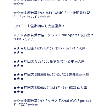
☆☆☆
☆☆☆多摩若葉台店 ﾒﾙｾﾃﾞｽAMG S205後期最終型
C63Sｽﾃｰｼｮﾝﾜｺﾞﾝ☆☆☆
山の日・お盆期間中も完全営業！
☆☆☆多摩若葉台店 Cクラス C200 Sports 現行型 ﾅ
ｲﾄPKG☆☆☆
★★★町田店 C63S Eﾊﾟﾌｫｰﾏﾝｽｽﾃｰｼｮﾝﾜｺﾞﾝ入庫
★★★
★★★町田店 GLS450d豪華ﾌﾙｵﾌﾟｼｮﾝ車両入庫
★★★
★★★町田店 S580豪華ﾘｱｺﾝ&ﾘｱｴﾝﾀ装備車両入庫
★★★
★★★町田店 S500ﾛﾝｸﾞ1stｴﾃﾞｨｼｮﾝ 63ｽﾀｲﾙ入庫
★★★
☆☆☆多摩若葉台店 Eクラス E220d AVG Sports ﾚ
ｻﾞｰEXCP☆☆☆