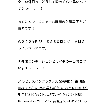
楽しい休日ってどうして瞬きくらい早いんで
すかね(￣▽￣;)
ってことで、ここで一台新着の入庫車両をご
案内です！
Ｗ２２２後期型 Ｓ５６０ロング ＡＭＧ
ラインプラスです。
内外装コンディションピカイチの一台でござ
いますっっっ！！
メルセデスベンツ Sクラス S560ﾛﾝｸﾞ 後期型
AMGﾗｲﾝﾌﾟﾗｽ RSP 黒ﾅｯﾊﾟ革 ﾊﾟﾉﾗﾏSR HDDﾅﾋﾞ
地ﾃﾞｼﾞ360°ｶﾒﾗ Newｽﾃｱﾘﾝｸﾞ Meｺﾈｸﾄ HUD
Burmester ｴｱﾊﾞﾗﾝｽP 前後席Sﾋｰﾀｰ&ﾍﾞﾝﾁﾚｰｼ