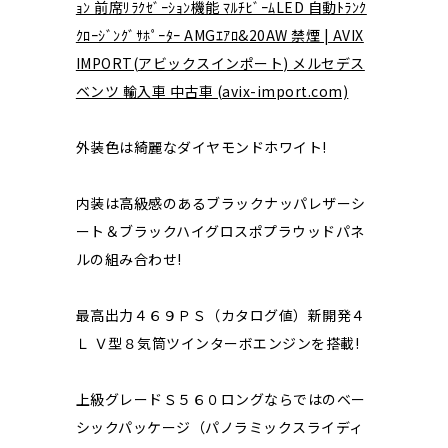
ｮﾝ 前席ﾘﾗｸｾﾞｰｼｮﾝ機能 ﾏﾙﾁﾋﾞｰﾑLED 自動ﾄﾗﾝｸ
ｸﾛｰｼﾞﾝｸﾞｻﾎﾟｰﾀｰ AMGｴｱﾛ&20AW 禁煙 | AVIX
IMPORT(アビックスインポート) メルセデス
ベンツ 輸入車 中古車 (avix-import.com)
外装色は綺麗なダイヤモンドホワイト!
内装は高級感のあるブラックナッパレザーシ
ート＆ブラックハイグロスポプラウッドパネ
ルの組み合わせ!
最高出力４６９ＰＳ（カタログ値）新開発４
Ｌ Ｖ型８気筒ツインターボエンジンを搭載!
上級グレードＳ５６０ロングならではのベー
シックパッケージ（パノラミックスライディ