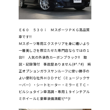
Ｅ６０ ５３０ｉ ＭスポーツＰＫＧ高品質
車です!!
Ｍスポーツ専用エクステリアを身に纏いより
一層美しさを際立たせた専門店ならではの１
台!! 人気の外装色カーボンブラック!! 取
説・記録簿付 事故歴ありません(#^.^#) 純
正オプションガラスサンルーフに使い勝手の
よい便利な社外ＨＤＤナビ（ミュージックサ
ーバー）・シートヒーター・ミラーＥＴＣ・
ビルシュタイン車高調・専用１９インチアル
ミホイールと豪華装備満載!(^^)!