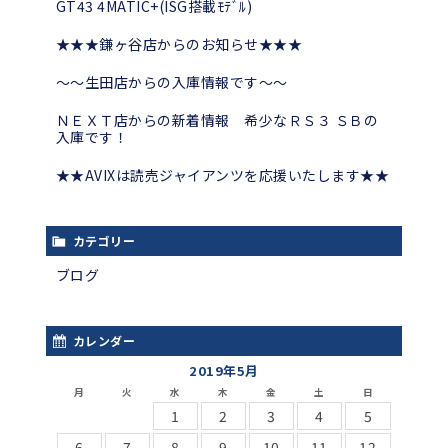
GT43 4MATIC+(ISG搭載ﾓﾃﾞﾙ)
★★★鎌ヶ谷店からのお知らせ★★★
～～生田店からの入庫情報です～～
ＮＥＸＴ店からの新着情報 希少なＲＳ３ ＳＢの
入庫です！
★★AVIXは読売ジャイアンツを応援いたします★★
カテゴリー
ブログ
カレンダー
2019年5月
月
火
水
木
金
土
日
1
2
3
4
5
6
7
8
9
10
11
12