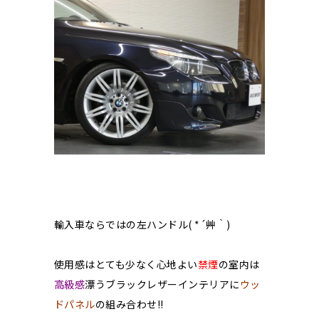
輸入車ならではの左ハンドル( *´艸｀)
使用感はとても少なく心地よい
禁煙
の室内は
高級感
漂うブラックレザーインテリアに
ウッ
ドパネル
の組み合わせ!!