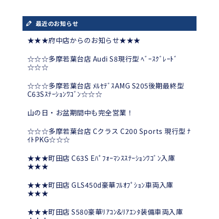
最近のお知らせ
★★★府中店からのお知らせ★★★
☆☆☆多摩若葉台店 Audi S8現行型 ﾍﾞｰｽｸﾞﾚｰﾄﾞ
☆☆☆
☆☆☆多摩若葉台店 ﾒﾙｾﾃﾞｽAMG S205後期最終型
C63Sｽﾃｰｼｮﾝﾜｺﾞﾝ☆☆☆
山の日・お盆期間中も完全営業！
☆☆☆多摩若葉台店 Cクラス C200 Sports 現行型 ﾅ
ｲﾄPKG☆☆☆
★★★町田店 C63S Eﾊﾟﾌｫｰﾏﾝｽｽﾃｰｼｮﾝﾜｺﾞﾝ入庫
★★★
★★★町田店 GLS450d豪華ﾌﾙｵﾌﾟｼｮﾝ車両入庫
★★★
★★★町田店 S580豪華ﾘｱｺﾝ&ﾘｱｴﾝﾀ装備車両入庫