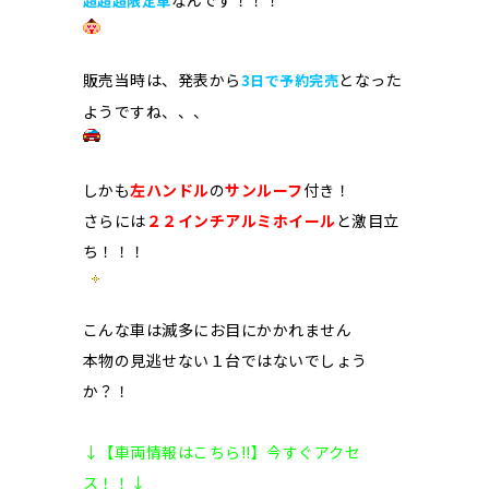
なんです！！！
超超超限定車
販売当時は、発表から
となった
3日で予約完売
ようですね、、、
しかも
左ハンドル
の
サンルーフ
付き！
さらには
２２インチアルミホイール
と激目立
ち！！！
こんな車は滅多にお目にかかれません
本物の見逃せない１台ではないでしょう
か？！
↓【車両情報はこちら!!】今すぐアクセ
ス！！↓