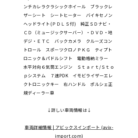
ンチカレラクラシックホイール ブラックレ
ザーシート シートヒーター バイキセノン
ヘッドライト(ＰＤＬＳ付) 純正ＳＤナビ・
ＣＤ（ミュージックサーバー）・ＤＶＤ・地
デジ・ＥＴＣ バックカメラ クルーズコン
トロール スポーツクロノＰＫＧ ティプト
ロニック＆パドルシフト 電動格納ミラー
水平対向６気筒エンジン Ｓｔａｒｔ/Ｓｔｏ
ｐシステム ７速PDK イモビライザーエレ
クトロニックキー 右ハンドル ポルシェ正
規ディーラー車
↓詳しい車両情報は↓
車両詳細情報 | アビックスインポート (avix-
import.com)