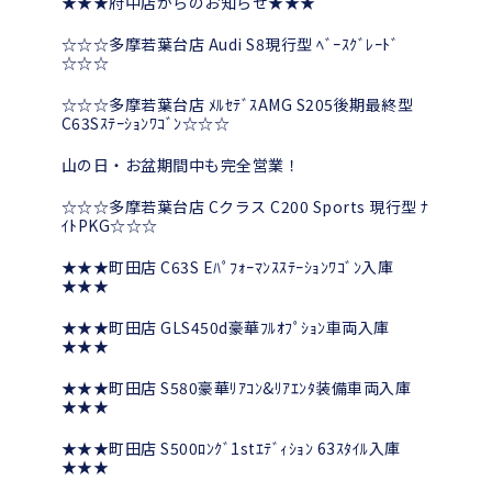
★★★府中店からのお知らせ★★★
☆☆☆多摩若葉台店 Audi S8現行型 ﾍﾞｰｽｸﾞﾚｰﾄﾞ
☆☆☆
☆☆☆多摩若葉台店 ﾒﾙｾﾃﾞｽAMG S205後期最終型
C63Sｽﾃｰｼｮﾝﾜｺﾞﾝ☆☆☆
山の日・お盆期間中も完全営業！
☆☆☆多摩若葉台店 Cクラス C200 Sports 現行型 ﾅ
ｲﾄPKG☆☆☆
★★★町田店 C63S Eﾊﾟﾌｫｰﾏﾝｽｽﾃｰｼｮﾝﾜｺﾞﾝ入庫
★★★
★★★町田店 GLS450d豪華ﾌﾙｵﾌﾟｼｮﾝ車両入庫
★★★
★★★町田店 S580豪華ﾘｱｺﾝ&ﾘｱｴﾝﾀ装備車両入庫
★★★
★★★町田店 S500ﾛﾝｸﾞ1stｴﾃﾞｨｼｮﾝ 63ｽﾀｲﾙ入庫
★★★