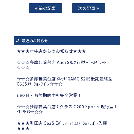
前の記事
次の記事
最近のお知らせ
★★★府中店からのお知らせ★★★
☆☆☆多摩若葉台店 Audi S8現行型 ﾍﾞｰｽｸﾞﾚｰﾄﾞ
☆☆☆
☆☆☆多摩若葉台店 ﾒﾙｾﾃﾞｽAMG S205後期最終型
C63Sｽﾃｰｼｮﾝﾜｺﾞﾝ☆☆☆
山の日・お盆期間中も完全営業！
☆☆☆多摩若葉台店 Cクラス C200 Sports 現行型 ﾅ
ｲﾄPKG☆☆☆
★★★町田店 C63S Eﾊﾟﾌｫｰﾏﾝｽｽﾃｰｼｮﾝﾜｺﾞﾝ入庫
★★★