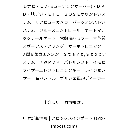
Ｄナビ・ＣＤ(ミュージックサーバー)・ＤＶ
Ｄ・地デジ・ＥＴＣ ＢＯＳＥサウンドシス
テム リアビューカメラ パークアシストシ
ステム クルーズコントロール オートマチ
ックテールゲート 電動格納ミラー 本革巻
スポーツステアリング サーボトロニック
Ｖ型６気筒エンジン Ｓｔａｒｔ/Ｓｔｏｐシ
ステム ７速ＰＤＫ パドルシフト イモビ
ライザーエレクトロニックキー レインセン
サー 右ハンドル ポルシェ正規ディーラー
車
↓詳しい車両情報は↓
車両詳細情報 | アビックスインポート (avix-
import.com)