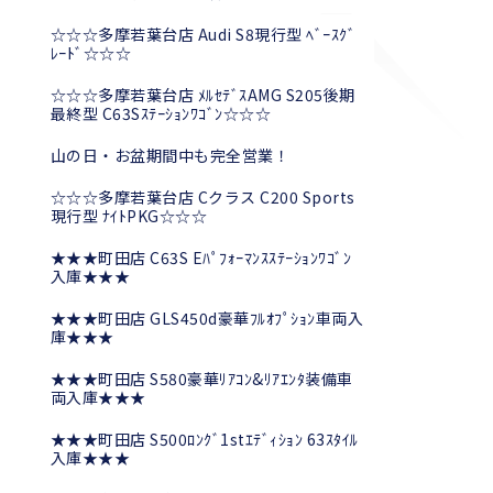
☆☆☆多摩若葉台店 Audi S8現行型 ﾍﾞｰｽｸﾞ
ﾚｰﾄﾞ☆☆☆
☆☆☆多摩若葉台店 ﾒﾙｾﾃﾞｽAMG S205後期
最終型 C63Sｽﾃｰｼｮﾝﾜｺﾞﾝ☆☆☆
山の日・お盆期間中も完全営業！
☆☆☆多摩若葉台店 Cクラス C200 Sports
現行型 ﾅｲﾄPKG☆☆☆
★★★町田店 C63S Eﾊﾟﾌｫｰﾏﾝｽｽﾃｰｼｮﾝﾜｺﾞﾝ
入庫★★★
★★★町田店 GLS450d豪華ﾌﾙｵﾌﾟｼｮﾝ車両入
庫★★★
★★★町田店 S580豪華ﾘｱｺﾝ&ﾘｱｴﾝﾀ装備車
両入庫★★★
★★★町田店 S500ﾛﾝｸﾞ1stｴﾃﾞｨｼｮﾝ 63ｽﾀｲﾙ
入庫★★★