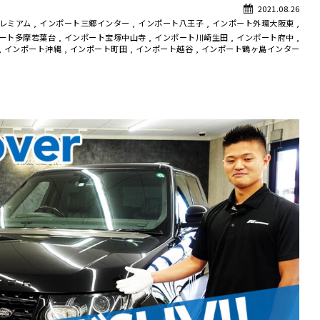
2021.08.26
レミアム
,
インポート三郷インター
,
インポート八王子
,
インポート外環大阪東
,
ート多摩若葉台
,
インポート宝塚中山寺
,
インポート川崎生田
,
インポート府中
,
,
インポート沖縄
,
インポート町田
,
インポート越谷
,
インポート鶴ヶ島インター