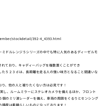
mber/stockdetail/392-4_4393.html
ーミドルレンジ５シリーズの中でも特に人気のあるディーゼルモ
されており、キャディーバッグを複数置くことができ
した５２３ｄは、長距離を走る人の強い味方となること間違いな
おり、他の人と被りたくない方は必見です！
充実し、ルームミラーにステレオカメラを備えるほか、フロント
５個のミリ波レーダーを備え、車両の周囲をぐるりとセンシング
の精度は素晴らしいものになっております！