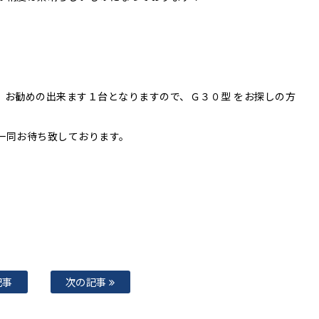
、お勧めの出来ます１台となりますので、Ｇ３０型 をお探しの方
一同お待ち致しております。
記事
次の記事