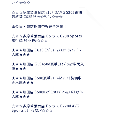
ﾚｰﾄﾞ☆☆☆
☆☆☆多摩若葉台店 ﾒﾙｾﾃﾞｽAMG S205後期
最終型 C63Sｽﾃｰｼｮﾝﾜｺﾞﾝ☆☆☆
山の日・お盆期間中も完全営業！
☆☆☆多摩若葉台店 Cクラス C200 Sports
現行型 ﾅｲﾄPKG☆☆☆
★★★町田店 C63S Eﾊﾟﾌｫｰﾏﾝｽｽﾃｰｼｮﾝﾜｺﾞﾝ
入庫★★★
★★★町田店 GLS450d豪華ﾌﾙｵﾌﾟｼｮﾝ車両入
庫★★★
★★★町田店 S580豪華ﾘｱｺﾝ&ﾘｱｴﾝﾀ装備車
両入庫★★★
★★★町田店 S500ﾛﾝｸﾞ1stｴﾃﾞｨｼｮﾝ 63ｽﾀｲﾙ
入庫★★★
☆☆☆多摩若葉台店 Eクラス E220d AVG
Sports ﾚｻﾞｰEXCP☆☆☆