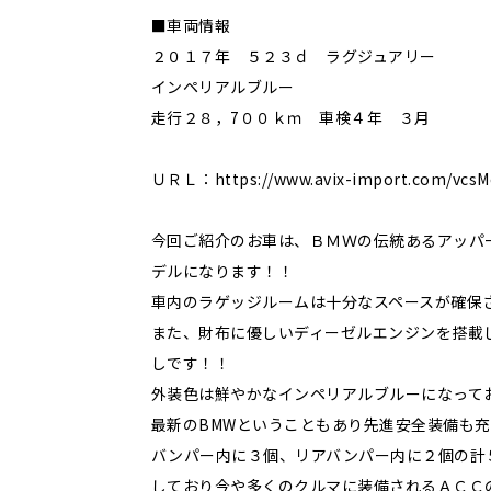
■車両情報
２０１７年 ５２３ｄ ラグジュアリー
インペリアルブルー
走行２８，7００ｋｍ 車検４年 ３月
ＵＲＬ：https://www.avix-import.com/vcsMe
今回ご紹介のお車は、ＢＭＷの伝統あるアッパ
デルになります！！
車内のラゲッジルームは十分なスペースが確保
また、財布に優しいディーゼルエンジンを搭載
しです！！
外装色は鮮やかなインペリアルブルーになって
最新のBMWということもあり先進安全装備も
バンパー内に３個、リアバンパー内に２個の計
しており今や多くのクルマに装備されるＡＣＣ