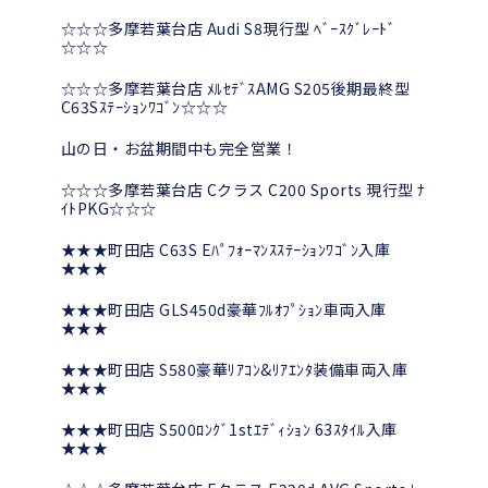
☆☆☆多摩若葉台店 Audi S8現行型 ﾍﾞｰｽｸﾞﾚｰﾄﾞ
☆☆☆
☆☆☆多摩若葉台店 ﾒﾙｾﾃﾞｽAMG S205後期最終型
C63Sｽﾃｰｼｮﾝﾜｺﾞﾝ☆☆☆
山の日・お盆期間中も完全営業！
☆☆☆多摩若葉台店 Cクラス C200 Sports 現行型 ﾅ
ｲﾄPKG☆☆☆
★★★町田店 C63S Eﾊﾟﾌｫｰﾏﾝｽｽﾃｰｼｮﾝﾜｺﾞﾝ入庫
★★★
★★★町田店 GLS450d豪華ﾌﾙｵﾌﾟｼｮﾝ車両入庫
★★★
★★★町田店 S580豪華ﾘｱｺﾝ&ﾘｱｴﾝﾀ装備車両入庫
★★★
★★★町田店 S500ﾛﾝｸﾞ1stｴﾃﾞｨｼｮﾝ 63ｽﾀｲﾙ入庫
★★★