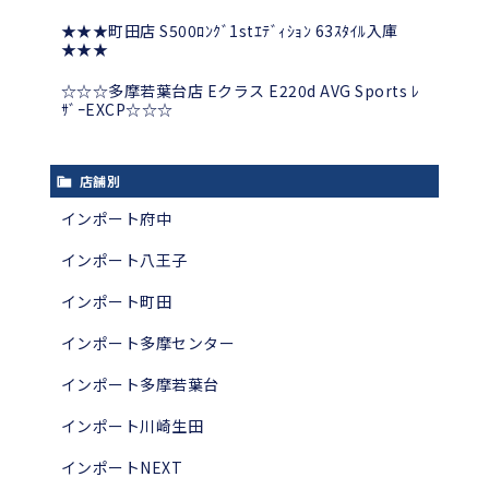
★★★町田店 S500ﾛﾝｸﾞ1stｴﾃﾞｨｼｮﾝ 63ｽﾀｲﾙ入庫
★★★
☆☆☆多摩若葉台店 Eクラス E220d AVG Sports ﾚ
ｻﾞｰEXCP☆☆☆
店舗別
インポート府中
インポート八王子
インポート町田
インポート多摩センター
インポート多摩若葉台
インポート川崎生田
インポートNEXT