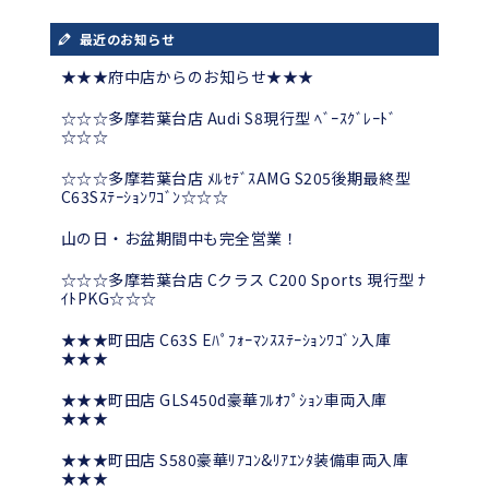
最近のお知らせ
★★★府中店からのお知らせ★★★
☆☆☆多摩若葉台店 Audi S8現行型 ﾍﾞｰｽｸﾞﾚｰﾄﾞ
☆☆☆
☆☆☆多摩若葉台店 ﾒﾙｾﾃﾞｽAMG S205後期最終型
C63Sｽﾃｰｼｮﾝﾜｺﾞﾝ☆☆☆
山の日・お盆期間中も完全営業！
☆☆☆多摩若葉台店 Cクラス C200 Sports 現行型 ﾅ
ｲﾄPKG☆☆☆
★★★町田店 C63S Eﾊﾟﾌｫｰﾏﾝｽｽﾃｰｼｮﾝﾜｺﾞﾝ入庫
★★★
★★★町田店 GLS450d豪華ﾌﾙｵﾌﾟｼｮﾝ車両入庫
★★★
★★★町田店 S580豪華ﾘｱｺﾝ&ﾘｱｴﾝﾀ装備車両入庫
★★★