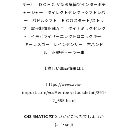
ザー） ＤＯＨＣ Ｖ型６気筒ツインターボチ
ャージャー ダイレクトセレクトシフトレバ
ー パドルシフト ＥＣＯスタート/ストッ
プ 電子制御９速ＡＴ ダイナミックセレク
ト イモビライザーエレクトロニックキー
キーレスゴー レインセンサー 右ハンド
ル 正規ディーラー車
↓詳しい車両情報は↓
https://www.avix-
import.com/vcsMember/stockdetail/391-
2_685.html
C43 4MATIC ﾜｺﾞﾝ
いかがだったでしょうか
(。´･ω･)?