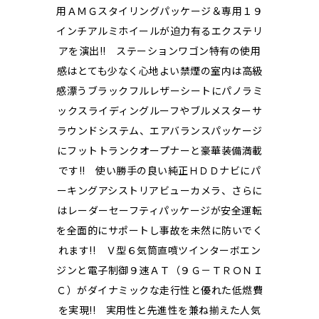
用ＡＭＧスタイリングパッケージ＆専用１９
インチアルミホイールが迫力有るエクステリ
アを演出!! ステーションワゴン特有の使用
感はとても少なく心地よい禁煙の室内は高級
感漂うブラックフルレザーシートにパノラミ
ックスライディングルーフやブルメスターサ
ラウンドシステム、エアバランスパッケージ
にフットトランクオープナーと豪華装備満載
です!! 使い勝手の良い純正ＨＤＤナビにパ
ーキングアシストリアビューカメラ、さらに
はレーダーセーフティパッケージが安全運転
を全面的にサポートし事故を未然に防いでく
れます!! Ｖ型６気筒直噴ツインターボエン
ジンと電子制御９速ＡＴ（９Ｇ－ＴＲＯＮＩ
Ｃ）がダイナミックな走行性と優れた低燃費
を実現!! 実用性と先進性を兼ね揃えた人気