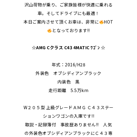
沢山荷物が乗り、ご家族皆様が快適に乗れる
車。そしてドライブにも最適！
本日ご案内させて頂くお車は、非常に
HOT
となっております‼
☆AMG Cクラス C43 4MATIC ﾜｺﾞﾝ
☆
年式
：
2016/H28
外装色 オブシディアンブラック
内装色 黒
走行距離 5.5万km
W２０５型 上級グレードＡＭＧ Ｃ４３ステー
ションワゴンの入庫です!!
取説・記録簿付 事故歴ありません!! 人気
の外装色オブシディアンブラックにＣ４３専