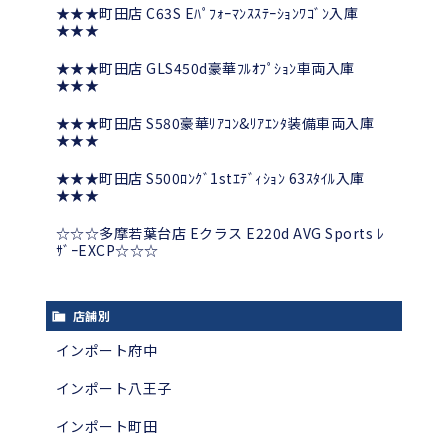
★★★町田店 C63S Eﾊﾟﾌｫｰﾏﾝｽｽﾃｰｼｮﾝﾜｺﾞﾝ入庫
★★★
★★★町田店 GLS450d豪華ﾌﾙｵﾌﾟｼｮﾝ車両入庫
★★★
★★★町田店 S580豪華ﾘｱｺﾝ&ﾘｱｴﾝﾀ装備車両入庫
★★★
★★★町田店 S500ﾛﾝｸﾞ1stｴﾃﾞｨｼｮﾝ 63ｽﾀｲﾙ入庫
★★★
☆☆☆多摩若葉台店 Eクラス E220d AVG Sports ﾚ
ｻﾞｰEXCP☆☆☆
店舗別
インポート府中
インポート八王子
インポート町田