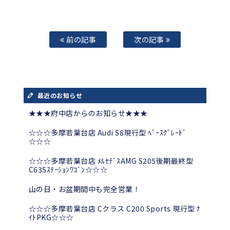
前の記事
次の記事
最近のお知らせ
★★★府中店からのお知らせ★★★
☆☆☆多摩若葉台店 Audi S8現行型 ﾍﾞｰｽｸﾞﾚｰﾄﾞ
☆☆☆
☆☆☆多摩若葉台店 ﾒﾙｾﾃﾞｽAMG S205後期最終型
C63Sｽﾃｰｼｮﾝﾜｺﾞﾝ☆☆☆
山の日・お盆期間中も完全営業！
☆☆☆多摩若葉台店 Cクラス C200 Sports 現行型 ﾅ
ｲﾄPKG☆☆☆