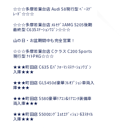
☆☆☆多摩若葉台店 Audi S8現行型 ﾍﾞｰｽｸﾞ
ﾚｰﾄﾞ☆☆☆
☆☆☆多摩若葉台店 ﾒﾙｾﾃﾞｽAMG S205後期
最終型 C63Sｽﾃｰｼｮﾝﾜｺﾞﾝ☆☆☆
山の日・お盆期間中も完全営業！
☆☆☆多摩若葉台店 Cクラス C200 Sports
現行型 ﾅｲﾄPKG☆☆☆
★★★町田店 C63S Eﾊﾟﾌｫｰﾏﾝｽｽﾃｰｼｮﾝﾜｺﾞﾝ
入庫★★★
★★★町田店 GLS450d豪華ﾌﾙｵﾌﾟｼｮﾝ車両入
庫★★★
★★★町田店 S580豪華ﾘｱｺﾝ&ﾘｱｴﾝﾀ装備車
両入庫★★★
★★★町田店 S500ﾛﾝｸﾞ1stｴﾃﾞｨｼｮﾝ 63ｽﾀｲﾙ
入庫★★★