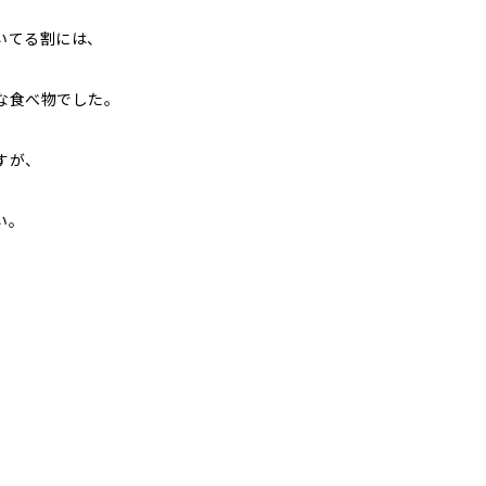
いてる割には、
な食べ物でした。
すが、
い。