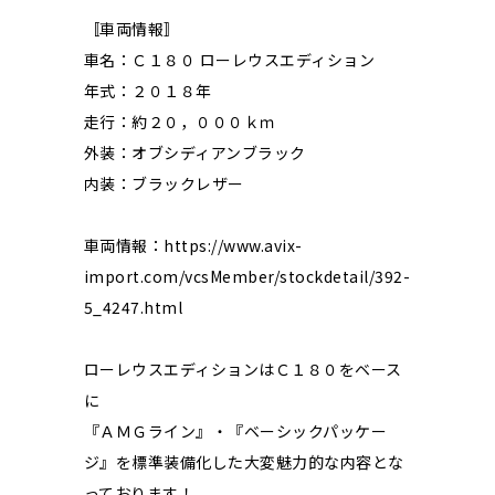
〚車両情報〛
車名：Ｃ１８０ ローレウスエディション
年式：２０１８年
走行：約２０，０００ｋｍ
外装：オブシディアンブラック
内装：ブラックレザー
車両情報：https://www.avix-
import.com/vcsMember/stockdetail/392-
5_4247.html
ローレウスエディションはＣ１８０をベース
に
『ＡＭＧライン』・『ベーシックパッケー
ジ』を標準装備化した大変魅力的な内容とな
っております！