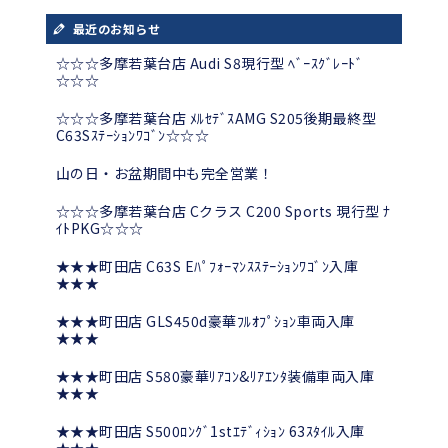
最近のお知らせ
☆☆☆多摩若葉台店 Audi S8現行型 ﾍﾞｰｽｸﾞﾚｰﾄﾞ
☆☆☆
☆☆☆多摩若葉台店 ﾒﾙｾﾃﾞｽAMG S205後期最終型
C63Sｽﾃｰｼｮﾝﾜｺﾞﾝ☆☆☆
山の日・お盆期間中も完全営業！
☆☆☆多摩若葉台店 Cクラス C200 Sports 現行型 ﾅ
ｲﾄPKG☆☆☆
★★★町田店 C63S Eﾊﾟﾌｫｰﾏﾝｽｽﾃｰｼｮﾝﾜｺﾞﾝ入庫
★★★
★★★町田店 GLS450d豪華ﾌﾙｵﾌﾟｼｮﾝ車両入庫
★★★
★★★町田店 S580豪華ﾘｱｺﾝ&ﾘｱｴﾝﾀ装備車両入庫
★★★
★★★町田店 S500ﾛﾝｸﾞ1stｴﾃﾞｨｼｮﾝ 63ｽﾀｲﾙ入庫