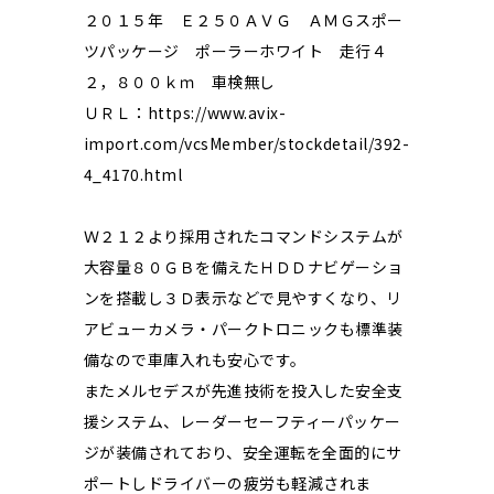
２０１５年 Ｅ２５０ＡＶＧ ＡＭＧスポー
ツパッケージ ポーラーホワイト 走行４
２，８００ｋｍ 車検無し
ＵＲＬ：https://www.avix-
import.com/vcsMember/stockdetail/392-
4_4170.html
Ｗ２１２より採用されたコマンドシステムが
大容量８０ＧＢを備えたＨＤＤナビゲーショ
ンを搭載し３Ｄ表示などで見やすくなり、リ
アビューカメラ・パークトロニックも標準装
備なので車庫入れも安心です。
またメルセデスが先進技術を投入した安全支
援システム、レーダーセーフティーパッケー
ジが装備されており、安全運転を全面的にサ
ポートしドライバーの疲労も軽減されま