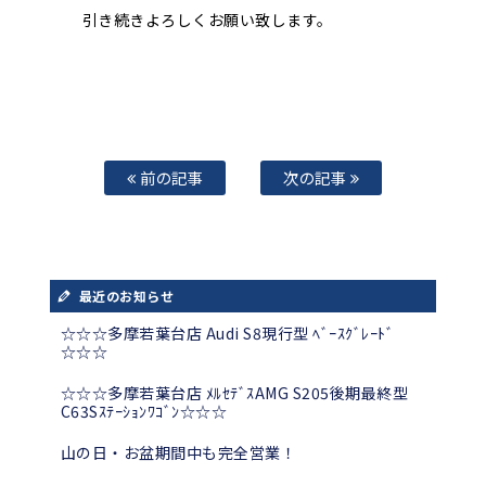
引き続きよろしくお願い致します。
前の記事
次の記事
最近のお知らせ
☆☆☆多摩若葉台店 Audi S8現行型 ﾍﾞｰｽｸﾞﾚｰﾄﾞ
☆☆☆
☆☆☆多摩若葉台店 ﾒﾙｾﾃﾞｽAMG S205後期最終型
C63Sｽﾃｰｼｮﾝﾜｺﾞﾝ☆☆☆
山の日・お盆期間中も完全営業！