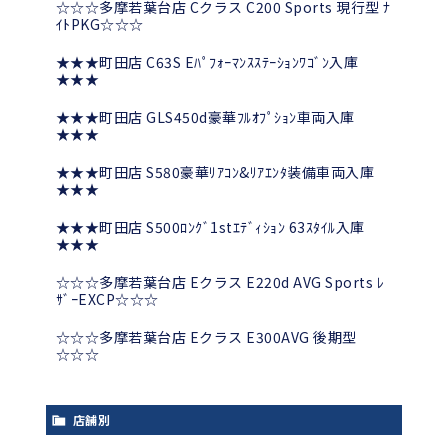
☆☆☆多摩若葉台店 Cクラス C200 Sports 現行型 ﾅ
ｲﾄPKG☆☆☆
★★★町田店 C63S Eﾊﾟﾌｫｰﾏﾝｽｽﾃｰｼｮﾝﾜｺﾞﾝ入庫
★★★
★★★町田店 GLS450d豪華ﾌﾙｵﾌﾟｼｮﾝ車両入庫
★★★
★★★町田店 S580豪華ﾘｱｺﾝ&ﾘｱｴﾝﾀ装備車両入庫
★★★
★★★町田店 S500ﾛﾝｸﾞ1stｴﾃﾞｨｼｮﾝ 63ｽﾀｲﾙ入庫
★★★
☆☆☆多摩若葉台店 Eクラス E220d AVG Sports ﾚ
ｻﾞｰEXCP☆☆☆
☆☆☆多摩若葉台店 Eクラス E300AVG 後期型
☆☆☆
店舗別