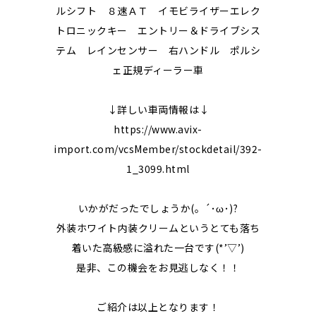
ルシフト ８速ＡＴ イモビライザーエレク
トロニックキー エントリー＆ドライブシス
テム レインセンサー 右ハンドル ポルシ
ェ正規ディーラー車
↓詳しい車両情報は↓
https://www.avix-
import.com/vcsMember/stockdetail/392-
1_3099.html
いかがだったでしょうか(。´･ω･)?
外装ホワイト内装クリームというとても落ち
着いた高級感に溢れた一台です(*’▽’)
是非、この機会をお見逃しなく！！
ご紹介は以上となります！