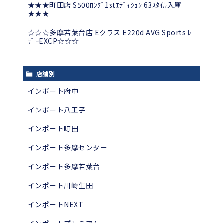
★★★町田店 S500ﾛﾝｸﾞ1stｴﾃﾞｨｼｮﾝ 63ｽﾀｲﾙ入庫
★★★
☆☆☆多摩若葉台店 Eクラス E220d AVG Sports ﾚ
ｻﾞｰEXCP☆☆☆
店舗別
インポート府中
インポート八王子
インポート町田
インポート多摩センター
インポート多摩若葉台
インポート川崎生田
インポートNEXT