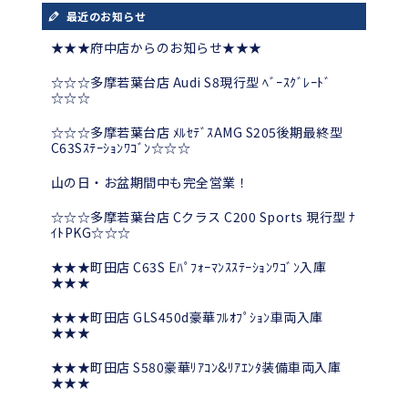
最近のお知らせ
★★★府中店からのお知らせ★★★
☆☆☆多摩若葉台店 Audi S8現行型 ﾍﾞｰｽｸﾞﾚｰﾄﾞ
☆☆☆
☆☆☆多摩若葉台店 ﾒﾙｾﾃﾞｽAMG S205後期最終型
C63Sｽﾃｰｼｮﾝﾜｺﾞﾝ☆☆☆
山の日・お盆期間中も完全営業！
☆☆☆多摩若葉台店 Cクラス C200 Sports 現行型 ﾅ
ｲﾄPKG☆☆☆
★★★町田店 C63S Eﾊﾟﾌｫｰﾏﾝｽｽﾃｰｼｮﾝﾜｺﾞﾝ入庫
★★★
★★★町田店 GLS450d豪華ﾌﾙｵﾌﾟｼｮﾝ車両入庫
★★★
★★★町田店 S580豪華ﾘｱｺﾝ&ﾘｱｴﾝﾀ装備車両入庫
★★★