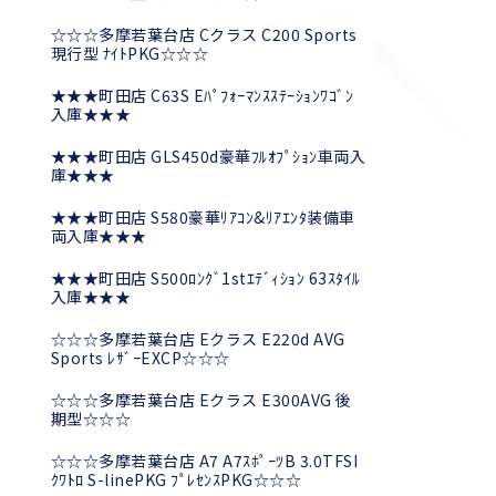
☆☆☆多摩若葉台店 Cクラス C200 Sports
現行型 ﾅｲﾄPKG☆☆☆
★★★町田店 C63S Eﾊﾟﾌｫｰﾏﾝｽｽﾃｰｼｮﾝﾜｺﾞﾝ
入庫★★★
★★★町田店 GLS450d豪華ﾌﾙｵﾌﾟｼｮﾝ車両入
庫★★★
★★★町田店 S580豪華ﾘｱｺﾝ&ﾘｱｴﾝﾀ装備車
両入庫★★★
★★★町田店 S500ﾛﾝｸﾞ1stｴﾃﾞｨｼｮﾝ 63ｽﾀｲﾙ
入庫★★★
☆☆☆多摩若葉台店 Eクラス E220d AVG
Sports ﾚｻﾞｰEXCP☆☆☆
☆☆☆多摩若葉台店 Eクラス E300AVG 後
期型☆☆☆
☆☆☆多摩若葉台店 A7 A7ｽﾎﾟｰﾂB 3.0TFSI
ｸﾜﾄﾛ S-linePKG ﾌﾟﾚｾﾝｽPKG☆☆☆