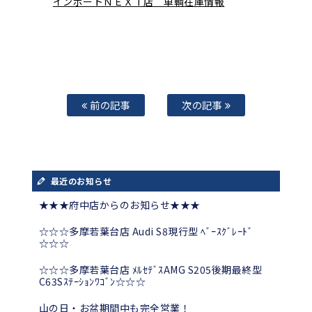
インポートＮＥＸＴ店 車輌在庫情報
前の記事
次の記事
最近のお知らせ
★★★府中店からのお知らせ★★★
☆☆☆多摩若葉台店 Audi S8現行型 ﾍﾞｰｽｸﾞﾚｰﾄﾞ
☆☆☆
☆☆☆多摩若葉台店 ﾒﾙｾﾃﾞｽAMG S205後期最終型
C63Sｽﾃｰｼｮﾝﾜｺﾞﾝ☆☆☆
山の日・お盆期間中も完全営業！