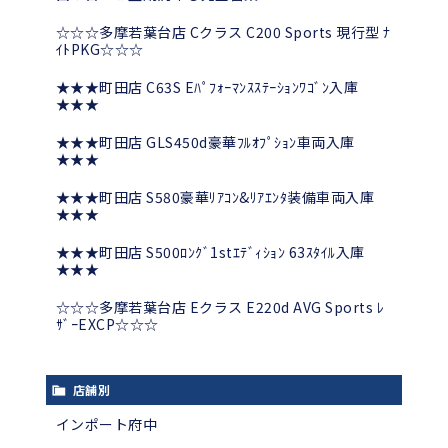
☆☆☆多摩若葉台店 Cクラス C200 Sports 現行型 ﾅ
ｲﾄPKG☆☆☆
★★★町田店 C63S Eﾊﾟﾌｫｰﾏﾝｽｽﾃｰｼｮﾝﾜｺﾞﾝ入庫
★★★
★★★町田店 GLS450d豪華ﾌﾙｵﾌﾟｼｮﾝ車両入庫
★★★
★★★町田店 S580豪華ﾘｱｺﾝ&ﾘｱｴﾝﾀ装備車両入庫
★★★
★★★町田店 S500ﾛﾝｸﾞ1stｴﾃﾞｨｼｮﾝ 63ｽﾀｲﾙ入庫
★★★
☆☆☆多摩若葉台店 Eクラス E220d AVG Sports ﾚ
ｻﾞｰEXCP☆☆☆
店舗別
インポート府中