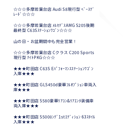
☆☆☆多摩若葉台店 Audi S8現行型 ﾍﾞｰｽｸﾞ
ﾚｰﾄﾞ☆☆☆
☆☆☆多摩若葉台店 ﾒﾙｾﾃﾞｽAMG S205後期
最終型 C63Sｽﾃｰｼｮﾝﾜｺﾞﾝ☆☆☆
山の日・お盆期間中も完全営業！
☆☆☆多摩若葉台店 Cクラス C200 Sports
現行型 ﾅｲﾄPKG☆☆☆
★★★町田店 C63S Eﾊﾟﾌｫｰﾏﾝｽｽﾃｰｼｮﾝﾜｺﾞﾝ
入庫★★★
★★★町田店 GLS450d豪華ﾌﾙｵﾌﾟｼｮﾝ車両入
庫★★★
★★★町田店 S580豪華ﾘｱｺﾝ&ﾘｱｴﾝﾀ装備車
両入庫★★★
★★★町田店 S500ﾛﾝｸﾞ1stｴﾃﾞｨｼｮﾝ 63ｽﾀｲﾙ
入庫★★★