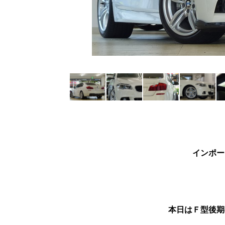
インポー
本日はＦ型後期