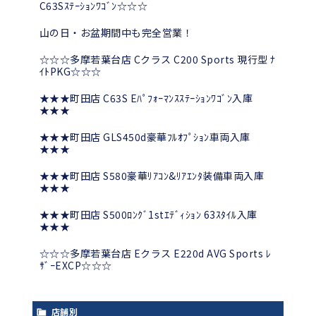
C63Sｽﾃｰｼｮﾝﾜｺﾞﾝ☆☆☆
山の日・お盆期間中も完全営業！
☆☆☆多摩若葉台店 Cクラス C200 Sports 現行型 ﾅ
ｲﾄPKG☆☆☆
★★★町田店 C63S Eﾊﾟﾌｫｰﾏﾝｽｽﾃｰｼｮﾝﾜｺﾞﾝ入庫
★★★
★★★町田店 GLS450d豪華ﾌﾙｵﾌﾟｼｮﾝ車両入庫
★★★
★★★町田店 S580豪華ﾘｱｺﾝ&ﾘｱｴﾝﾀ装備車両入庫
★★★
★★★町田店 S500ﾛﾝｸﾞ1stｴﾃﾞｨｼｮﾝ 63ｽﾀｲﾙ入庫
★★★
☆☆☆多摩若葉台店 Eクラス E220d AVG Sports ﾚ
ｻﾞｰEXCP☆☆☆
店舗別