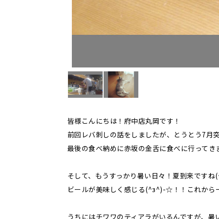
皆様こんにちは！府中店丸岡です！
前回レバ刺しの話をしましたが、とうとう7月突入
最後の食べ納めに赤坂の金舌に食べに行ってきま
そして、もうすっかり暑い日々！夏到来ですね(^
ビールが美味しく感じる(^з^)-☆！！これ
うちにはチワワのティアラがいるんですが、暑