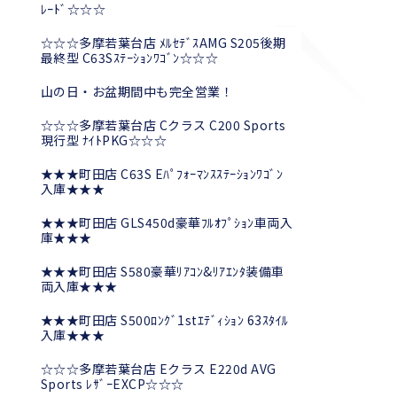
ﾚｰﾄﾞ☆☆☆
☆☆☆多摩若葉台店 ﾒﾙｾﾃﾞｽAMG S205後期
最終型 C63Sｽﾃｰｼｮﾝﾜｺﾞﾝ☆☆☆
山の日・お盆期間中も完全営業！
☆☆☆多摩若葉台店 Cクラス C200 Sports
現行型 ﾅｲﾄPKG☆☆☆
★★★町田店 C63S Eﾊﾟﾌｫｰﾏﾝｽｽﾃｰｼｮﾝﾜｺﾞﾝ
入庫★★★
★★★町田店 GLS450d豪華ﾌﾙｵﾌﾟｼｮﾝ車両入
庫★★★
★★★町田店 S580豪華ﾘｱｺﾝ&ﾘｱｴﾝﾀ装備車
両入庫★★★
★★★町田店 S500ﾛﾝｸﾞ1stｴﾃﾞｨｼｮﾝ 63ｽﾀｲﾙ
入庫★★★
☆☆☆多摩若葉台店 Eクラス E220d AVG
Sports ﾚｻﾞｰEXCP☆☆☆