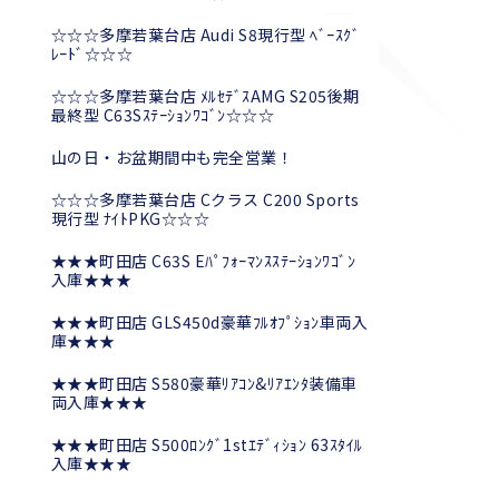
☆☆☆多摩若葉台店 Audi S8現行型 ﾍﾞｰｽｸﾞ
ﾚｰﾄﾞ☆☆☆
☆☆☆多摩若葉台店 ﾒﾙｾﾃﾞｽAMG S205後期
最終型 C63Sｽﾃｰｼｮﾝﾜｺﾞﾝ☆☆☆
山の日・お盆期間中も完全営業！
☆☆☆多摩若葉台店 Cクラス C200 Sports
現行型 ﾅｲﾄPKG☆☆☆
★★★町田店 C63S Eﾊﾟﾌｫｰﾏﾝｽｽﾃｰｼｮﾝﾜｺﾞﾝ
入庫★★★
★★★町田店 GLS450d豪華ﾌﾙｵﾌﾟｼｮﾝ車両入
庫★★★
★★★町田店 S580豪華ﾘｱｺﾝ&ﾘｱｴﾝﾀ装備車
両入庫★★★
★★★町田店 S500ﾛﾝｸﾞ1stｴﾃﾞｨｼｮﾝ 63ｽﾀｲﾙ
入庫★★★