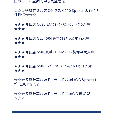
山の日・お盆期間中も完全営業！
☆☆☆多摩若葉台店 Cクラス C200 Sports 現行型 ﾅ
ｲﾄPKG☆☆☆
★★★町田店 C63S Eﾊﾟﾌｫｰﾏﾝｽｽﾃｰｼｮﾝﾜｺﾞﾝ入庫
★★★
★★★町田店 GLS450d豪華ﾌﾙｵﾌﾟｼｮﾝ車両入庫
★★★
★★★町田店 S580豪華ﾘｱｺﾝ&ﾘｱｴﾝﾀ装備車両入庫
★★★
★★★町田店 S500ﾛﾝｸﾞ1stｴﾃﾞｨｼｮﾝ 63ｽﾀｲﾙ入庫
★★★
☆☆☆多摩若葉台店 Eクラス E220d AVG Sports ﾚ
ｻﾞｰEXCP☆☆☆
☆☆☆多摩若葉台店 Eクラス E300AVG 後期型
☆☆☆