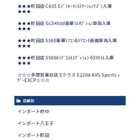
★★★町田店 C63S Eﾊﾟﾌｫｰﾏﾝｽｽﾃｰｼｮﾝﾜｺﾞﾝ入庫
★★★
★★★町田店 GLS450d豪華ﾌﾙｵﾌﾟｼｮﾝ車両入庫
★★★
★★★町田店 S580豪華ﾘｱｺﾝ&ﾘｱｴﾝﾀ装備車両入庫
★★★
★★★町田店 S500ﾛﾝｸﾞ1stｴﾃﾞｨｼｮﾝ 63ｽﾀｲﾙ入庫
★★★
☆☆☆多摩若葉台店 Eクラス E220d AVG Sports ﾚ
ｻﾞｰEXCP☆☆☆
店舗別
インポート府中
インポート八王子
インポート町田