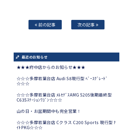
前の記事
次の記事
最近のお知らせ
★★★府中店からのお知らせ★★★
☆☆☆多摩若葉台店 Audi S8現行型 ﾍﾞｰｽｸﾞﾚｰﾄﾞ
☆☆☆
☆☆☆多摩若葉台店 ﾒﾙｾﾃﾞｽAMG S205後期最終型
C63Sｽﾃｰｼｮﾝﾜｺﾞﾝ☆☆☆
山の日・お盆期間中も完全営業！
☆☆☆多摩若葉台店 Cクラス C200 Sports 現行型 ﾅ
ｲﾄPKG☆☆☆