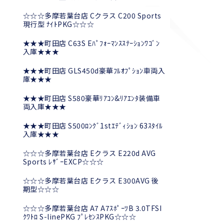
☆☆☆多摩若葉台店 Cクラス C200 Sports
現行型 ﾅｲﾄPKG☆☆☆
★★★町田店 C63S Eﾊﾟﾌｫｰﾏﾝｽｽﾃｰｼｮﾝﾜｺﾞﾝ
入庫★★★
★★★町田店 GLS450d豪華ﾌﾙｵﾌﾟｼｮﾝ車両入
庫★★★
★★★町田店 S580豪華ﾘｱｺﾝ&ﾘｱｴﾝﾀ装備車
両入庫★★★
★★★町田店 S500ﾛﾝｸﾞ1stｴﾃﾞｨｼｮﾝ 63ｽﾀｲﾙ
入庫★★★
☆☆☆多摩若葉台店 Eクラス E220d AVG
Sports ﾚｻﾞｰEXCP☆☆☆
☆☆☆多摩若葉台店 Eクラス E300AVG 後
期型☆☆☆
☆☆☆多摩若葉台店 A7 A7ｽﾎﾟｰﾂB 3.0TFSI
ｸﾜﾄﾛ S-linePKG ﾌﾟﾚｾﾝｽPKG☆☆☆