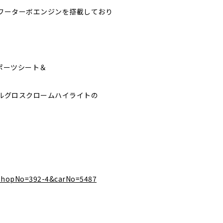
パワーターボエンジンを搭載しており
ポーツシート＆
ルグロスクロームハイライトの
l?shopNo=392-4&carNo=5487