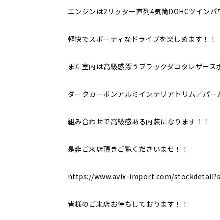
エンジンは2リッター直列4気筒DOHCツイン
軽快でスポーティなドライブを楽しめます！！
また室内は高級感漂うブラックダコタレザース
ダークカーボンアルミインテリアトリム／パー
組み合わせで高級感ある内装になります！！
是非ご来店頂きご覧くださいませ！！
https://www.avix-import.com/stockdetai
皆様のご来店お待ちしております！！