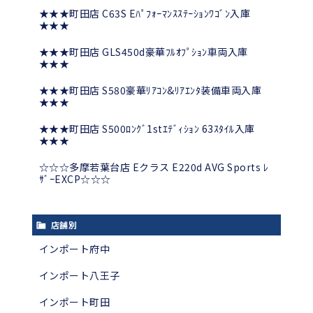
★★★町田店 C63S Eﾊﾟﾌｫｰﾏﾝｽｽﾃｰｼｮﾝﾜｺﾞﾝ入庫
★★★
★★★町田店 GLS450d豪華ﾌﾙｵﾌﾟｼｮﾝ車両入庫
★★★
★★★町田店 S580豪華ﾘｱｺﾝ&ﾘｱｴﾝﾀ装備車両入庫
★★★
★★★町田店 S500ﾛﾝｸﾞ1stｴﾃﾞｨｼｮﾝ 63ｽﾀｲﾙ入庫
★★★
☆☆☆多摩若葉台店 Eクラス E220d AVG Sports ﾚ
ｻﾞｰEXCP☆☆☆
店舗別
インポート府中
インポート八王子
インポート町田