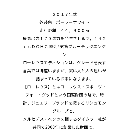
２０１７年式
外装色 ポーラーホワイト
走行距離 ４４，９００㎞
最高出力１７０馬力を発生させる２，１４２
ｃｃＤＯＨＣ 直列4気筒ブルーテックエンジ
ン
ローレウスエディションは、グレードを表す
言葉では御座いますが、実は人と人の思いが
詰まっているお車になります、
【ローレウス】とはローレウス・スポーツ・
フォー・グッドという国際財団の略で、時
計、ジュエリーブランドを擁するリシュモン
グループと、
メルセデス・ベンツを擁するダイムラー社が
共同で2000年に創設した財団で、