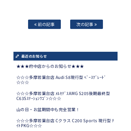
前の記事
次の記事
最近のお知らせ
★★★府中店からのお知らせ★★★
☆☆☆多摩若葉台店 Audi S8現行型 ﾍﾞｰｽｸﾞﾚｰﾄﾞ
☆☆☆
☆☆☆多摩若葉台店 ﾒﾙｾﾃﾞｽAMG S205後期最終型
C63Sｽﾃｰｼｮﾝﾜｺﾞﾝ☆☆☆
山の日・お盆期間中も完全営業！
☆☆☆多摩若葉台店 Cクラス C200 Sports 現行型 ﾅ
ｲﾄPKG☆☆☆