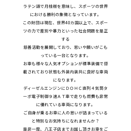
ラテン語で月桂樹を意味し、スポーツの世界
における勝利の象徴となっています。
この財団は現在、世界40カ国以上で、スポー
ツの力で差別や暴力といった社会問題を是正
する
慈善活動を展開しており、思いや願いがこも
っている一台となります。
お車も様々な人気オプションが標準装備で搭
載されており状態も外装内装共に良好な車両
になります。
ディーゼルエンジンにＤＯＨＣ直列４気筒タ
ーボ電子制御９速ＡＴ車で走りも燃費も非常
に優れている車両になります。
ご自身が乗るお車に人の思いが詰まっている
と特別なお気持ちになれませんか？
是非一度、八王子店までお越し頂きお車をご