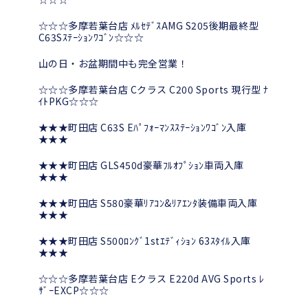
☆☆☆多摩若葉台店 ﾒﾙｾﾃﾞｽAMG S205後期最終型
C63Sｽﾃｰｼｮﾝﾜｺﾞﾝ☆☆☆
山の日・お盆期間中も完全営業！
☆☆☆多摩若葉台店 Cクラス C200 Sports 現行型 ﾅ
ｲﾄPKG☆☆☆
★★★町田店 C63S Eﾊﾟﾌｫｰﾏﾝｽｽﾃｰｼｮﾝﾜｺﾞﾝ入庫
★★★
★★★町田店 GLS450d豪華ﾌﾙｵﾌﾟｼｮﾝ車両入庫
★★★
★★★町田店 S580豪華ﾘｱｺﾝ&ﾘｱｴﾝﾀ装備車両入庫
★★★
★★★町田店 S500ﾛﾝｸﾞ1stｴﾃﾞｨｼｮﾝ 63ｽﾀｲﾙ入庫
★★★
☆☆☆多摩若葉台店 Eクラス E220d AVG Sports ﾚ
ｻﾞｰEXCP☆☆☆