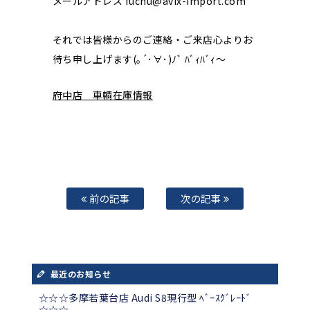
メールアドレス fuchu@avix-import.com
それでは皆様からのご連絡・ご来店心よりお
待ち申し上げます(｡´･∀･)ﾉﾞ ﾊﾞｨﾊﾞｨ～
府中店 車輌在庫情報
前の記事
次の記事
最近のお知らせ
☆☆☆多摩若葉台店 Audi S8現行型 ﾍﾞｰｽｸﾞﾚｰﾄﾞ
☆☆☆