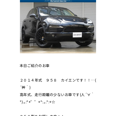
本日ご紹介のお車
２０１４年式 ９５８ カイエンです！！…(
´艸｀)
高年式、走行距離の少ないお車です(人´∀｀
*).｡:*+゜゜+*:.｡.*:+☆