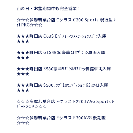
山の日・お盆期間中も完全営業！
☆☆☆多摩若葉台店 Cクラス C200 Sports 現行型 ﾅ
ｲﾄPKG☆☆☆
★★★町田店 C63S Eﾊﾟﾌｫｰﾏﾝｽｽﾃｰｼｮﾝﾜｺﾞﾝ入庫
★★★
★★★町田店 GLS450d豪華ﾌﾙｵﾌﾟｼｮﾝ車両入庫
★★★
★★★町田店 S580豪華ﾘｱｺﾝ&ﾘｱｴﾝﾀ装備車両入庫
★★★
★★★町田店 S500ﾛﾝｸﾞ1stｴﾃﾞｨｼｮﾝ 63ｽﾀｲﾙ入庫
★★★
☆☆☆多摩若葉台店 Eクラス E220d AVG Sports ﾚ
ｻﾞｰEXCP☆☆☆
☆☆☆多摩若葉台店 Eクラス E300AVG 後期型
☆☆☆