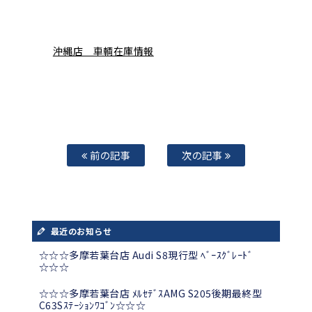
沖縄店 車輌在庫情報
前の記事
次の記事
最近のお知らせ
☆☆☆多摩若葉台店 Audi S8現行型 ﾍﾞｰｽｸﾞﾚｰﾄﾞ
☆☆☆
☆☆☆多摩若葉台店 ﾒﾙｾﾃﾞｽAMG S205後期最終型
C63Sｽﾃｰｼｮﾝﾜｺﾞﾝ☆☆☆