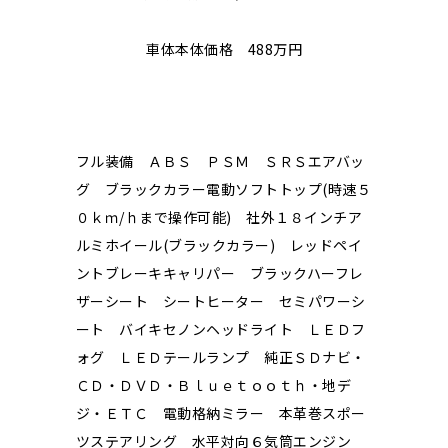
車体本体価格 488万円
フル装備 ＡＢＳ ＰＳＭ ＳＲＳエアバッ
グ ブラックカラー電動ソフトトップ(時速５
０ｋｍ/ｈまで操作可能) 社外１８インチア
ルミホイール(ブラックカラー) レッドペイ
ントブレーキキャリパー ブラックハーフレ
ザーシート シートヒーター セミパワーシ
ート バイキセノンヘッドライト ＬＥＤフ
ォグ ＬＥＤテールランプ 純正ＳＤナビ・
ＣＤ・ＤＶＤ・Ｂｌｕｅｔｏｏｔｈ・地デ
ジ・ＥＴＣ 電動格納ミラー 本革巻スポー
ツステアリング 水平対向６気筒エンジン