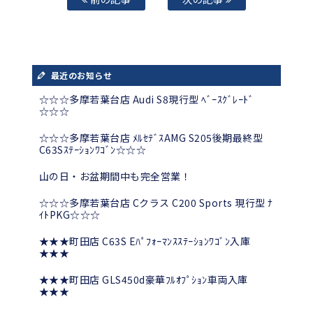
最近のお知らせ
☆☆☆多摩若葉台店 Audi S8現行型 ﾍﾞｰｽｸﾞﾚｰﾄﾞ
☆☆☆
☆☆☆多摩若葉台店 ﾒﾙｾﾃﾞｽAMG S205後期最終型
C63Sｽﾃｰｼｮﾝﾜｺﾞﾝ☆☆☆
山の日・お盆期間中も完全営業！
☆☆☆多摩若葉台店 Cクラス C200 Sports 現行型 ﾅ
ｲﾄPKG☆☆☆
★★★町田店 C63S Eﾊﾟﾌｫｰﾏﾝｽｽﾃｰｼｮﾝﾜｺﾞﾝ入庫
★★★
★★★町田店 GLS450d豪華ﾌﾙｵﾌﾟｼｮﾝ車両入庫
★★★