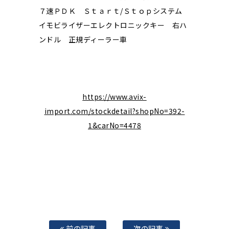
７速ＰＤＫ Ｓｔａｒｔ/Ｓｔｏｐシステム
イモビライザーエレクトロニックキー 右ハ
ンドル 正規ディーラー車
https://www.avix-
import.com/stockdetail?shopNo=392-
1&carNo=4478
前の記事
次の記事