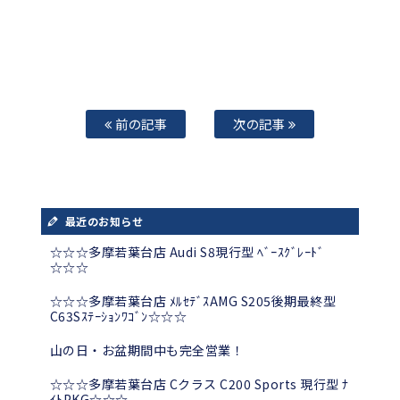
前の記事
次の記事
最近のお知らせ
☆☆☆多摩若葉台店 Audi S8現行型 ﾍﾞｰｽｸﾞﾚｰﾄﾞ
☆☆☆
☆☆☆多摩若葉台店 ﾒﾙｾﾃﾞｽAMG S205後期最終型
C63Sｽﾃｰｼｮﾝﾜｺﾞﾝ☆☆☆
山の日・お盆期間中も完全営業！
☆☆☆多摩若葉台店 Cクラス C200 Sports 現行型 ﾅ
ｲﾄPKG☆☆☆