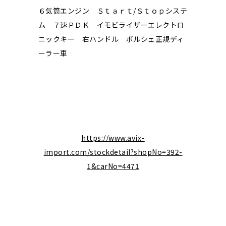
６気筒エンジン Ｓｔａｒｔ/Ｓｔｏｐシステ
ム ７速ＰＤＫ イモビライザーエレクトロ
ニックキー 右ハンドル ポルシェ正規ディ
ーラー車
https://www.avix-
import.com/stockdetail?shopNo=392-
1&carNo=4471