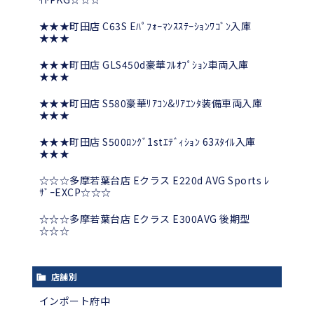
★★★町田店 C63S Eﾊﾟﾌｫｰﾏﾝｽｽﾃｰｼｮﾝﾜｺﾞﾝ入庫
★★★
★★★町田店 GLS450d豪華ﾌﾙｵﾌﾟｼｮﾝ車両入庫
★★★
★★★町田店 S580豪華ﾘｱｺﾝ&ﾘｱｴﾝﾀ装備車両入庫
★★★
★★★町田店 S500ﾛﾝｸﾞ1stｴﾃﾞｨｼｮﾝ 63ｽﾀｲﾙ入庫
★★★
☆☆☆多摩若葉台店 Eクラス E220d AVG Sports ﾚ
ｻﾞｰEXCP☆☆☆
☆☆☆多摩若葉台店 Eクラス E300AVG 後期型
☆☆☆
店舗別
インポート府中