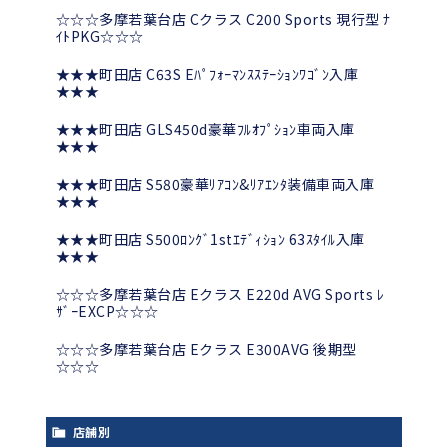
☆☆☆多摩若葉台店 Cクラス C200 Sports 現行型 ﾅ
ｲﾄPKG☆☆☆
★★★町田店 C63S Eﾊﾟﾌｫｰﾏﾝｽｽﾃｰｼｮﾝﾜｺﾞﾝ入庫
★★★
★★★町田店 GLS450d豪華ﾌﾙｵﾌﾟｼｮﾝ車両入庫
★★★
★★★町田店 S580豪華ﾘｱｺﾝ&ﾘｱｴﾝﾀ装備車両入庫
★★★
★★★町田店 S500ﾛﾝｸﾞ1stｴﾃﾞｨｼｮﾝ 63ｽﾀｲﾙ入庫
★★★
☆☆☆多摩若葉台店 Eクラス E220d AVG Sports ﾚ
ｻﾞｰEXCP☆☆☆
☆☆☆多摩若葉台店 Eクラス E300AVG 後期型
☆☆☆
店舗別