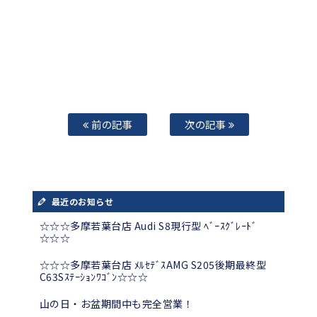
前の記事
次の記事
最近のお知らせ
☆☆☆多摩若葉台店 Audi S8現行型 ﾍﾞｰｽｸﾞﾚｰﾄﾞ
☆☆☆
☆☆☆多摩若葉台店 ﾒﾙｾﾃﾞｽAMG S205後期最終型
C63Sｽﾃｰｼｮﾝﾜｺﾞﾝ☆☆☆
山の日・お盆期間中も完全営業！