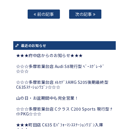
前の記事
次の記事
最近のお知らせ
★★★府中店からのお知らせ★★★
☆☆☆多摩若葉台店 Audi S8現行型 ﾍﾞｰｽｸﾞﾚｰﾄﾞ
☆☆☆
☆☆☆多摩若葉台店 ﾒﾙｾﾃﾞｽAMG S205後期最終型
C63Sｽﾃｰｼｮﾝﾜｺﾞﾝ☆☆☆
山の日・お盆期間中も完全営業！
☆☆☆多摩若葉台店 Cクラス C200 Sports 現行型 ﾅ
ｲﾄPKG☆☆☆
★★★町田店 C63S Eﾊﾟﾌｫｰﾏﾝｽｽﾃｰｼｮﾝﾜｺﾞﾝ入庫