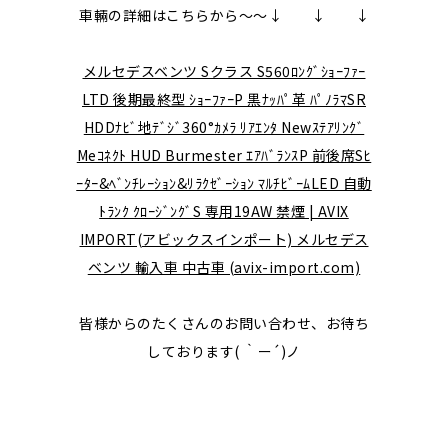
車輛の詳細はこちらから～～↓ ↓ ↓
メルセデスベンツ Sクラス S560ﾛﾝｸﾞｼｮｰﾌｧｰ
LTD 後期最終型 ｼｮｰﾌｧｰP 黒ﾅｯﾊﾟ革 ﾊﾟﾉﾗﾏSR
HDDﾅﾋﾞ地ﾃﾞｼﾞ360°ｶﾒﾗ ﾘｱｴﾝﾀ Newｽﾃｱﾘﾝｸﾞ
Meｺﾈｸﾄ HUD Burmester ｴｱﾊﾞﾗﾝｽP 前後席Sﾋ
ｰﾀｰ&ﾍﾞﾝﾁﾚｰｼｮﾝ&ﾘﾗｸｾﾞｰｼｮﾝ ﾏﾙﾁﾋﾞｰﾑLED 自動
ﾄﾗﾝｸ ｸﾛｰｼﾞﾝｸﾞS 専用19AW 禁煙 | AVIX
IMPORT(アビックスインポート) メルセデス
ベンツ 輸入車 中古車 (avix-import.com)
皆様からのたくさんのお問い合わせ、お待ち
しております( ｀ー´)ノ