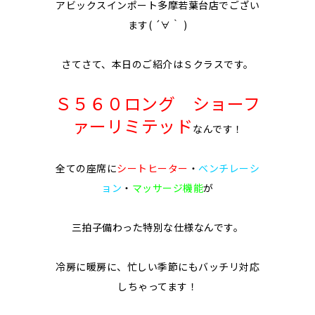
アビックスインポート多摩若葉台店でござい
ます( ´∀｀ )
さてさて、本日のご紹介はＳクラスです。
Ｓ５６０ロング ショーフ
ァーリミテッド
なんです！
全ての座席に
シートヒーター
・
ベンチレーシ
ョン
・
マッサージ機能
が
三拍子備わった特別な仕様なんです。
冷房に暖房に、忙しい季節にもバッチリ対応
しちゃってます！