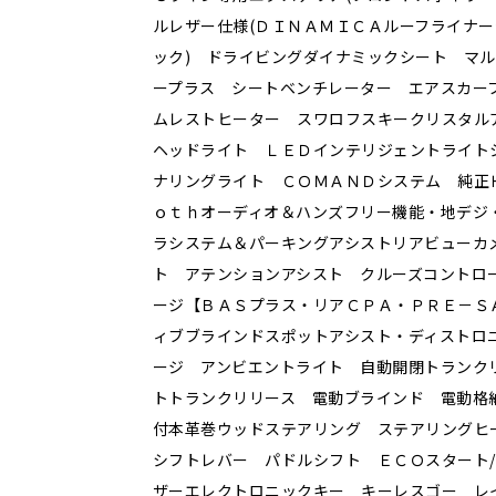
ルレザー仕様(ＤＩＮＡＭＩＣＡルーフライナー
ック) ドライビングダイナミックシート マル
ープラス シートベンチレーター エアスカー
ムレストヒーター スワロフスキークリスタル
ヘッドライト ＬＥＤインテリジェントライト
ナリングライト ＣＯＭＡＮＤシステム 純正
ｏｔｈオーディオ＆ハンズフリー機能・地デジ
ラシステム＆パーキングアシストリアビューカ
ト アテンションアシスト クルーズコントロ
ージ【ＢＡＳプラス・リアＣＰＡ・ＰＲＥ－Ｓ
ィブブラインドスポットアシスト・ディストロニ
ージ アンビエントライト 自動開閉トランクリ
トトランクリリース 電動ブラインド 電動格
付本革巻ウッドステアリング ステアリングヒ
シフトレバー パドルシフト ＥＣＯスタート/
ザーエレクトロニックキー キーレスゴー レ