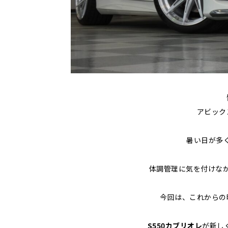
アビック
暑い日が多
体調管理に気を付けな
今回は、これからの
S550カブリオレ
が新し