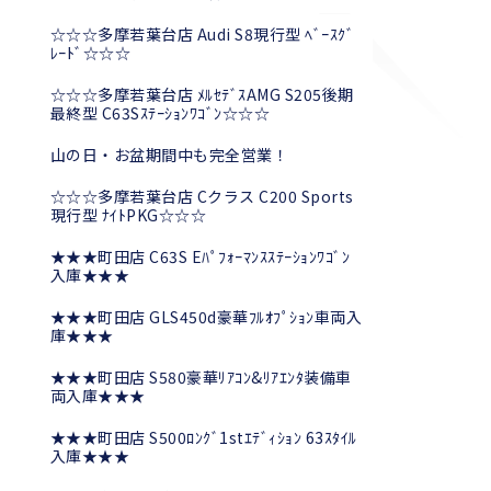
☆☆☆多摩若葉台店 Audi S8現行型 ﾍﾞｰｽｸﾞ
ﾚｰﾄﾞ☆☆☆
☆☆☆多摩若葉台店 ﾒﾙｾﾃﾞｽAMG S205後期
最終型 C63Sｽﾃｰｼｮﾝﾜｺﾞﾝ☆☆☆
山の日・お盆期間中も完全営業！
☆☆☆多摩若葉台店 Cクラス C200 Sports
現行型 ﾅｲﾄPKG☆☆☆
★★★町田店 C63S Eﾊﾟﾌｫｰﾏﾝｽｽﾃｰｼｮﾝﾜｺﾞﾝ
入庫★★★
★★★町田店 GLS450d豪華ﾌﾙｵﾌﾟｼｮﾝ車両入
庫★★★
★★★町田店 S580豪華ﾘｱｺﾝ&ﾘｱｴﾝﾀ装備車
両入庫★★★
★★★町田店 S500ﾛﾝｸﾞ1stｴﾃﾞｨｼｮﾝ 63ｽﾀｲﾙ
入庫★★★