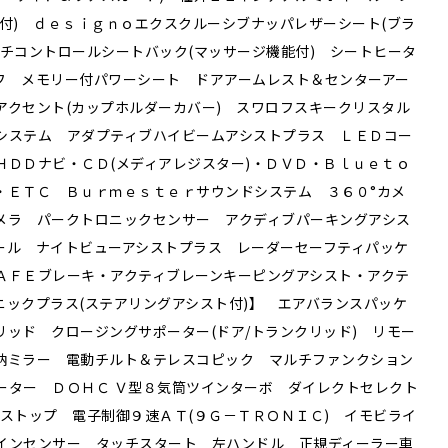
付) ｄｅｓｉｇｎｏエクスクルーシブナッパレザーシート(ブラ
チコントロールシートバック(マッサージ機能付) シートヒータ
フ メモリー付パワーシート ドアアームレスト＆センターアー
アクセント(カップホルダーカバー) スワロフスキークリスタル
システム アダプティブハイビームアシストプラス ＬＥＤコー
ＨＤＤナビ・ＣＤ(メディアレジスター)・ＤＶＤ・Ｂｌｕｅｔｏ
・ＥＴＣ Ｂｕｒｍｅｓｔｅｒサウンドシステム ３６０°カメ
メラ パークトロニックセンサー アクディブパーキングアシス
ール ナイトビューアシストプラス レーダーセーフティパッケ
ＡＦＥブレーキ・アクティブレーンキーピングアシスト・アクテ
ックプラス(ステアリングアシスト付)】 エアバランスパッケ
ッド クロージングサポーター(ドア/トランクリッド) リモー
納ミラー 電動チルト＆テレスコピック マルチファンクション
ーター ＤＯＨＣ Ｖ型８気筒ツインターボ ダイレクトセレクト
ストップ 電子制御９速ＡＴ(９Ｇ－ＴＲＯＮＩＣ) イモビライ
インセンサー タッチスタート 左ハンドル 正規ディーラー車