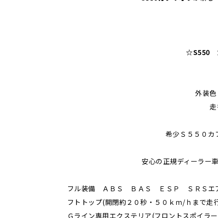
☆S550
外装色
走
希少Ｓ５５０カブ
安心の正規ディーラー車
フル装備 ＡＢＳ ＢＡＳ ＥＳＰ ＳＲＳエ
フトトップ(開閉約２０秒・５０ｋｍ/ｈまで走
Ｇライン専用エクステリア(フロントスポイラ