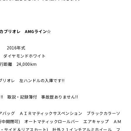
 カブリオレ AMGライン
☆
2016年式
 ダイヤモンドホワイト
行距離 24,000km
リオレ 左ハンドルの入庫です!!
!! 取説・記録簿付 事故歴ありません!!
アバッグ ＡＩＲマティックサスペンション ブラックカラーソ
行中開閉可) オートマティックロールバー エアキャップ ＡＭ
ー・サイド＆リアスカート) 社外２１インチアルミホイール フ