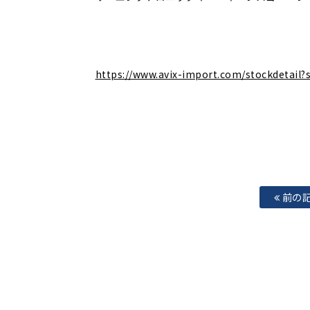
https://www.avix-import.com/stockdetai
前の