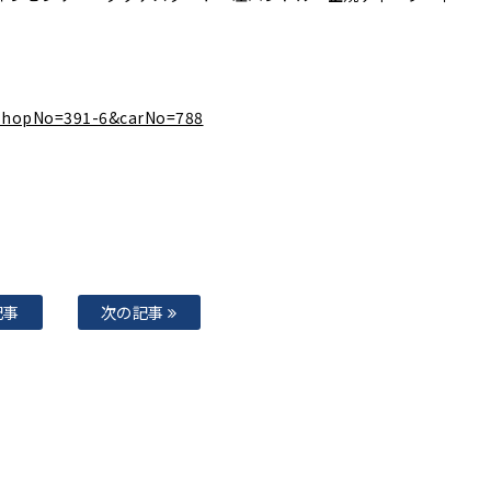
l?shopNo=391-6&carNo=788
記事
次の記事