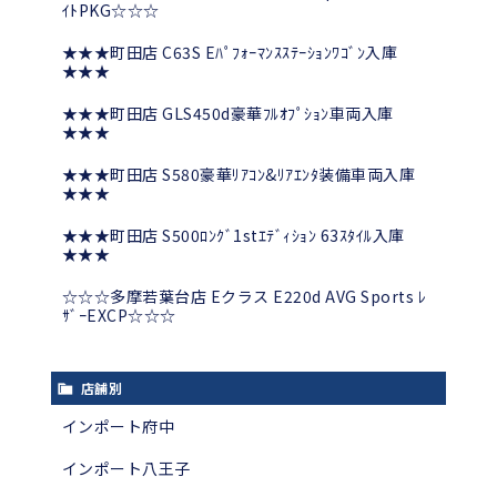
ｲﾄPKG☆☆☆
★★★町田店 C63S Eﾊﾟﾌｫｰﾏﾝｽｽﾃｰｼｮﾝﾜｺﾞﾝ入庫
★★★
★★★町田店 GLS450d豪華ﾌﾙｵﾌﾟｼｮﾝ車両入庫
★★★
★★★町田店 S580豪華ﾘｱｺﾝ&ﾘｱｴﾝﾀ装備車両入庫
★★★
★★★町田店 S500ﾛﾝｸﾞ1stｴﾃﾞｨｼｮﾝ 63ｽﾀｲﾙ入庫
★★★
☆☆☆多摩若葉台店 Eクラス E220d AVG Sports ﾚ
ｻﾞｰEXCP☆☆☆
店舗別
インポート府中
インポート八王子