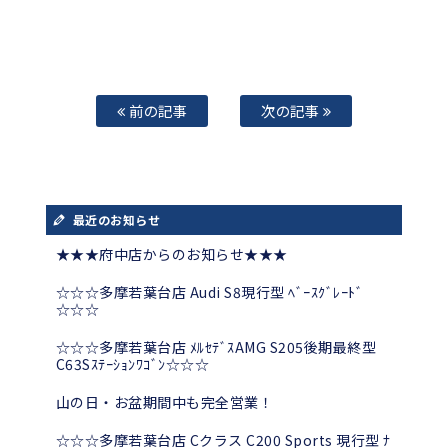
前の記事
次の記事
最近のお知らせ
★★★府中店からのお知らせ★★★
☆☆☆多摩若葉台店 Audi S8現行型 ﾍﾞｰｽｸﾞﾚｰﾄﾞ
☆☆☆
☆☆☆多摩若葉台店 ﾒﾙｾﾃﾞｽAMG S205後期最終型
C63Sｽﾃｰｼｮﾝﾜｺﾞﾝ☆☆☆
山の日・お盆期間中も完全営業！
☆☆☆多摩若葉台店 Cクラス C200 Sports 現行型 ﾅ