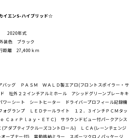
カイエンS-ハイブリッド
☆
2020年式
外装色 ブラック
行距離 27,400ｋｍ
アバッグ ＰＡＳＭ ＷＡＬＤ製エアロ(フロントスポイラー・サ
ンド 社外２２インチアルミホール アシッドグリーンブレーキキ
パワーシート シートヒーター ドライバープロフィール記録機
Ｄフォグランプ ＬＥＤテールライト １２．３インチＰＣＭタッ
ｅ ＣａｒＰｌａｙ・ＥＴＣ) サラウンドビュー付パークアシス
(アダプティブクルーズコントロール) ＬＣＡ(レーンチェンジ
トオープナー付) 電動格納ミラー スポーツクロノパッケージ