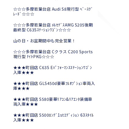
☆☆☆多摩若葉台店 Audi S8現行型 ﾍﾞｰｽｸﾞ
ﾚｰﾄﾞ☆☆☆
☆☆☆多摩若葉台店 ﾒﾙｾﾃﾞｽAMG S205後期
最終型 C63Sｽﾃｰｼｮﾝﾜｺﾞﾝ☆☆☆
山の日・お盆期間中も完全営業！
☆☆☆多摩若葉台店 Cクラス C200 Sports
現行型 ﾅｲﾄPKG☆☆☆
★★★町田店 C63S Eﾊﾟﾌｫｰﾏﾝｽｽﾃｰｼｮﾝﾜｺﾞﾝ
入庫★★★
★★★町田店 GLS450d豪華ﾌﾙｵﾌﾟｼｮﾝ車両入
庫★★★
★★★町田店 S580豪華ﾘｱｺﾝ&ﾘｱｴﾝﾀ装備車
両入庫★★★
★★★町田店 S500ﾛﾝｸﾞ1stｴﾃﾞｨｼｮﾝ 63ｽﾀｲﾙ
入庫★★★