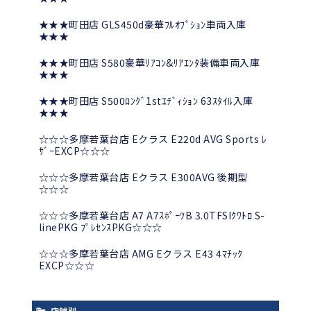
★★★町田店 GLS450d豪華ﾌﾙｵﾌﾟｼｮﾝ車両入庫
★★★
★★★町田店 S580豪華ﾘｱｺﾝ&ﾘｱｴﾝﾀ装備車両入庫
★★★
★★★町田店 S500ﾛﾝｸﾞ1stｴﾃﾞｨｼｮﾝ 63ｽﾀｲﾙ入庫
★★★
☆☆☆多摩若葉台店 Eクラス E220d AVG Sports ﾚ
ｻﾞｰEXCP☆☆☆
☆☆☆多摩若葉台店 Eクラス E300AVG 後期型
☆☆☆
☆☆☆多摩若葉台店 A7 A7ｽﾎﾟｰﾂB 3.0TFSIｸﾜﾄﾛ S-
linePKG ﾌﾟﾚｾﾝｽPKG☆☆☆
☆☆☆多摩若葉台店 AMG Eクラス E43 4ﾏﾁｯｸ
EXCP☆☆☆
店舗別