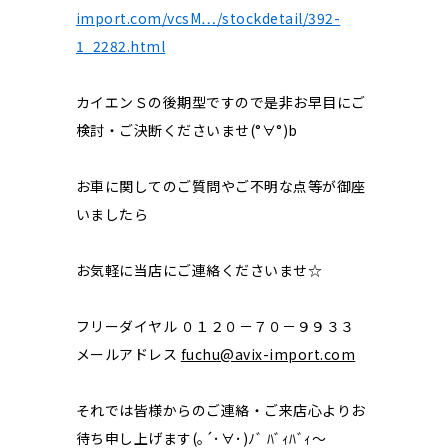
import.com/vcsM…/stockdetail/392-
1_2282.html
カイエンＳの後期型ですので是非お早目にご
検討・ご決断くださいませ(°∀°)b
お車に関してのご質問やご不明な点等が御座
いましたら
お気軽に当店にご連絡くださいませ☆
フリーダイヤル ０１２０－７０－９９３３
メールアドレス
fuchu@avix-import.com
それでは皆様からのご連絡・ご来店心よりお
待ち申し上げます(｡´･∀･)ﾉﾞ ﾊﾞｨﾊﾞｨ～