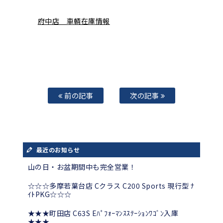
府中店 車輌在庫情報
前の記事
次の記事
最近のお知らせ
山の日・お盆期間中も完全営業！
☆☆☆多摩若葉台店 Cクラス C200 Sports 現行型 ﾅ
ｲﾄPKG☆☆☆
★★★町田店 C63S Eﾊﾟﾌｫｰﾏﾝｽｽﾃｰｼｮﾝﾜｺﾞﾝ入庫
★★★