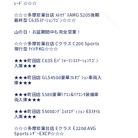
ﾚｰﾄﾞ☆☆☆
☆☆☆多摩若葉台店 ﾒﾙｾﾃﾞｽAMG S205後期
最終型 C63Sｽﾃｰｼｮﾝﾜｺﾞﾝ☆☆☆
山の日・お盆期間中も完全営業！
☆☆☆多摩若葉台店 Cクラス C200 Sports
現行型 ﾅｲﾄPKG☆☆☆
★★★町田店 C63S Eﾊﾟﾌｫｰﾏﾝｽｽﾃｰｼｮﾝﾜｺﾞﾝ
入庫★★★
★★★町田店 GLS450d豪華ﾌﾙｵﾌﾟｼｮﾝ車両入
庫★★★
★★★町田店 S580豪華ﾘｱｺﾝ&ﾘｱｴﾝﾀ装備車
両入庫★★★
★★★町田店 S500ﾛﾝｸﾞ1stｴﾃﾞｨｼｮﾝ 63ｽﾀｲﾙ
入庫★★★
☆☆☆多摩若葉台店 Eクラス E220d AVG
Sports ﾚｻﾞｰEXCP☆☆☆