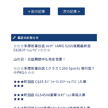
前の記事
次の記事
最近のお知らせ
☆☆☆多摩若葉台店 ﾒﾙｾﾃﾞｽAMG S205後期最終型
C63Sｽﾃｰｼｮﾝﾜｺﾞﾝ☆☆☆
山の日・お盆期間中も完全営業！
☆☆☆多摩若葉台店 Cクラス C200 Sports 現行型 ﾅ
ｲﾄPKG☆☆☆
★★★町田店 C63S Eﾊﾟﾌｫｰﾏﾝｽｽﾃｰｼｮﾝﾜｺﾞﾝ入庫
★★★
★★★町田店 GLS450d豪華ﾌﾙｵﾌﾟｼｮﾝ車両入庫
★★★