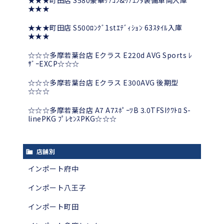
★★★町田店 S580豪華ﾘｱｺﾝ&ﾘｱｴﾝﾀ装備車両入庫
★★★
★★★町田店 S500ﾛﾝｸﾞ1stｴﾃﾞｨｼｮﾝ 63ｽﾀｲﾙ入庫
★★★
☆☆☆多摩若葉台店 Eクラス E220d AVG Sports ﾚ
ｻﾞｰEXCP☆☆☆
☆☆☆多摩若葉台店 Eクラス E300AVG 後期型
☆☆☆
☆☆☆多摩若葉台店 A7 A7ｽﾎﾟｰﾂB 3.0TFSIｸﾜﾄﾛ S-
linePKG ﾌﾟﾚｾﾝｽPKG☆☆☆
店舗別
インポート府中
インポート八王子
インポート町田