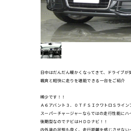
日中はだんだん暖かくなってきて、ドライブが
颯爽と軽快に走りを堪能できる一台をご紹介
稀少です！！
Ａ６アバント３．０ＴＦＳＩクワトロＳライン
スーパーチャージャーならではの走行性能にハ
後期型なのでナビはＨＤＤナビ！！
内外装の状態も良く、走行距離を感じさせない