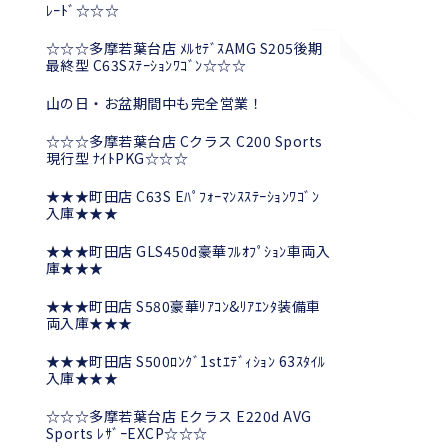
ﾚｰﾄﾞ☆☆☆
☆☆☆多摩若葉台店 ﾒﾙｾﾃﾞｽAMG S205後期
最終型 C63Sｽﾃｰｼｮﾝﾜｺﾞﾝ☆☆☆
山の日・お盆期間中も完全営業！
☆☆☆多摩若葉台店 Cクラス C200 Sports
現行型 ﾅｲﾄPKG☆☆☆
★★★町田店 C63S Eﾊﾟﾌｫｰﾏﾝｽｽﾃｰｼｮﾝﾜｺﾞﾝ
入庫★★★
★★★町田店 GLS450d豪華ﾌﾙｵﾌﾟｼｮﾝ車両入
庫★★★
★★★町田店 S580豪華ﾘｱｺﾝ&ﾘｱｴﾝﾀ装備車
両入庫★★★
★★★町田店 S500ﾛﾝｸﾞ1stｴﾃﾞｨｼｮﾝ 63ｽﾀｲﾙ
入庫★★★
☆☆☆多摩若葉台店 Eクラス E220d AVG
Sports ﾚｻﾞｰEXCP☆☆☆