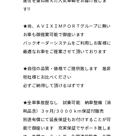
進性を兼ね揃えた人気車輌をお届け致しま
す!!
★尚、ＡＶＩＸＩＭＰＯＲＴグループに無い
お車も御提案可能で御座います
バックオーダーシステムをご利用しお客様に
最適なお車をご提案させて頂いております
★自信の品質・価格でご提供致します 是非
他社様とお比べください
必ずご納得して頂けるはずです
★全車事故歴なし 試乗可能 納車整備（消
耗品含）３ヶ月/３０００ｋｍ保証付販売
別途有償にて延長保証もお付けすることが可
能で御座います 充実保証でサポート致しま