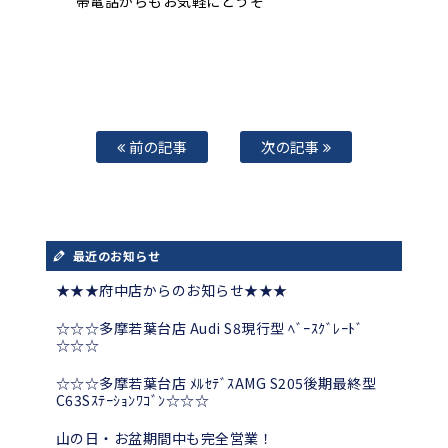
帯電話からもお気軽にどうぞ
前の記事
次の記事
最近のお知らせ
★★★府中店からのお知らせ★★★
☆☆☆多摩若葉台店 Audi S8現行型 ﾍﾞｰｽｸﾞﾚｰﾄﾞ
☆☆☆
☆☆☆多摩若葉台店 ﾒﾙｾﾃﾞｽAMG S205後期最終型
C63Sｽﾃｰｼｮﾝﾜｺﾞﾝ☆☆☆
山の日・お盆期間中も完全営業！