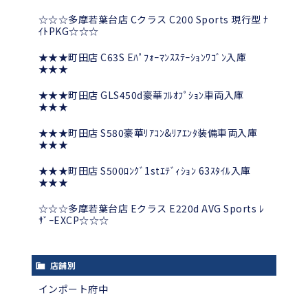
☆☆☆多摩若葉台店 Cクラス C200 Sports 現行型 ﾅ
ｲﾄPKG☆☆☆
★★★町田店 C63S Eﾊﾟﾌｫｰﾏﾝｽｽﾃｰｼｮﾝﾜｺﾞﾝ入庫
★★★
★★★町田店 GLS450d豪華ﾌﾙｵﾌﾟｼｮﾝ車両入庫
★★★
★★★町田店 S580豪華ﾘｱｺﾝ&ﾘｱｴﾝﾀ装備車両入庫
★★★
★★★町田店 S500ﾛﾝｸﾞ1stｴﾃﾞｨｼｮﾝ 63ｽﾀｲﾙ入庫
★★★
☆☆☆多摩若葉台店 Eクラス E220d AVG Sports ﾚ
ｻﾞｰEXCP☆☆☆
店舗別
インポート府中