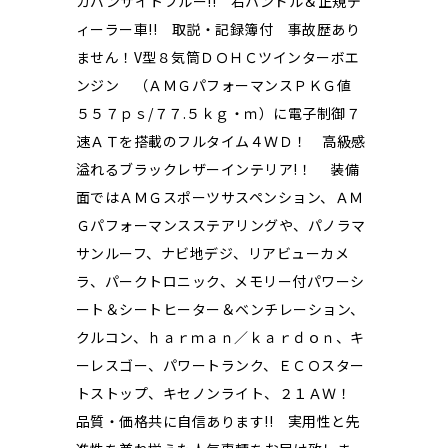
カバンサイトブルー!! 右ハンドル＆正規デ
ィーラー車!! 取説・記録簿付 事故歴あり
ません！V型８気筒ＤＯＨＣツインターボエ
ンジン （ＡＭＧパフォーマンスＰＫＧ値
５５７ｐｓ/７７.５ｋｇ・ｍ）に電子制御７
速ＡＴを搭載のフルタイム４ＷＤ！ 高級感
溢れるブラックレザーインテリア!！ 装備
面ではＡＭＧスポーツサスペンション、ＡＭ
Ｇパフォーマンスステアリングや、パノラマ
サンルーフ、ナビ地デジ、リアビューカメ
ラ、パークトロニック、メモリー付パワーシ
ート＆シートヒーター＆ベンチレーション、
クルコン、ｈａｒｍａｎ／ｋａｒｄｏｎ、キ
ーレスゴー、パワートランク、ＥＣＯスター
トストップ、キセノンライト、２１ＡＷ！
品質・価格共に自信あります!! 実用性と先