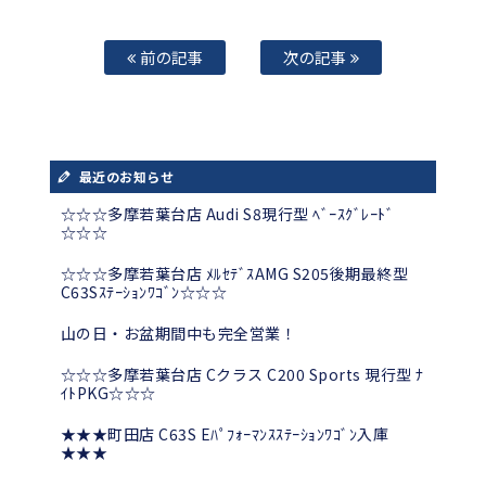
前の記事
次の記事
最近のお知らせ
☆☆☆多摩若葉台店 Audi S8現行型 ﾍﾞｰｽｸﾞﾚｰﾄﾞ
☆☆☆
☆☆☆多摩若葉台店 ﾒﾙｾﾃﾞｽAMG S205後期最終型
C63Sｽﾃｰｼｮﾝﾜｺﾞﾝ☆☆☆
山の日・お盆期間中も完全営業！
☆☆☆多摩若葉台店 Cクラス C200 Sports 現行型 ﾅ
ｲﾄPKG☆☆☆
★★★町田店 C63S Eﾊﾟﾌｫｰﾏﾝｽｽﾃｰｼｮﾝﾜｺﾞﾝ入庫
★★★