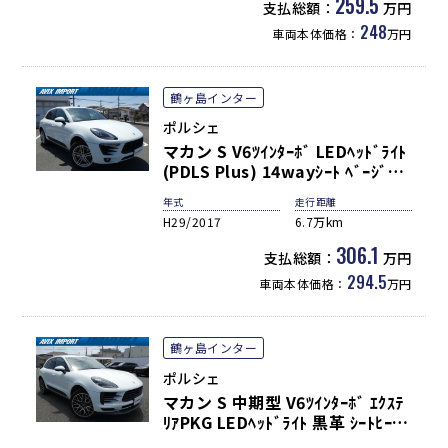
AW 禁煙
259.5
支払総額：
万円
248
車両本体価格：
万円
鶴ヶ島インター
ポルシェ
マカン S V6ﾂｲﾝﾀｰﾎﾞ LEDﾍｯﾄﾞﾗｲﾄ
(PDLS Plus) 14wayｼｰﾄ ﾍﾞｰｼﾞｭ
革 ｼｰﾄﾋｰﾀｰ 3ｿﾞｰﾝAC PCMﾅﾋﾞ 全
年式
走行距離
周ｶﾒﾗ&PAS ｸﾙｺﾝ&LDW BOSEｻｳﾝ
H29/2017
6.7万km
ﾄﾞ 電動Rｹﾞｰﾄ PASM 純正19AW
禁煙 正規D車
306.1
支払総額：
万円
294.5
車両本体価格：
万円
鶴ヶ島インター
ポルシェ
マカン S 中期型 V6ﾂｲﾝﾀｰﾎﾞ ｴｸｽﾃ
ﾘｱPKG LEDﾍｯﾄﾞﾗｲﾄ 黒革 ｼｰﾄﾋｰﾀｰ
3ｿﾞｰﾝAC 14wayｼｰﾄ