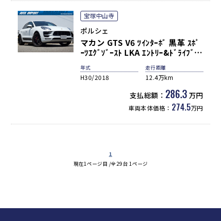
宝塚中山寺
ポルシェ
マカン GTS V6 ﾂｲﾝﾀｰﾎﾞ 黒革 ｽﾎﾟ
ｰﾂｴｸﾞｿﾞｰｽﾄ LKA ｴﾝﾄﾘｰ&ﾄﾞﾗｲﾌﾞ
LEDﾍｯﾄﾞﾗｲﾄ(PDLS+) ﾊﾟﾉﾗﾐｯｸSR
年式
走行距離
PASM Fｼｰﾄﾋｰﾀｰ ﾒﾓﾘｰ付 8WAY
H30/2018
12.4万km
PCMﾅﾋﾞBｶﾒﾗ BOSE RSｽﾊﾟｲﾀﾞｰ
20AW 禁煙 右H 正規D車
286.3
支払総額：
万円
274.5
車両本体価格：
万円
1
現在1ページ目 /全29台 1ページ