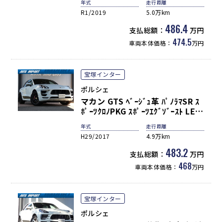
年式
走行距離
ACC&LDW&LCA PCMﾅﾋﾞ ｻﾗｳﾝﾄﾞ
R1/2019
5.0万km
ｶﾒﾗ&PAS ｺﾝﾌｫｰﾄA 純正21AW 禁
煙 正規D車
486.4
支払総額：
万円
474.5
車両本体価格：
万円
宝塚インター
ポルシェ
マカン GTS ﾍﾞｰｼﾞｭ革 ﾊﾟﾉﾗﾏSR ｽ
ﾎﾟｰﾂｸﾛﾉPKG ｽﾎﾟｰﾂｴｸﾞｿﾞｰｽﾄ LED
ﾍｯﾄﾞﾗｲﾄ(PDLS+) PASMｴｱｻｽ ACC
年式
走行距離
8WAY LDW PCMﾅﾋﾞ360°ｶﾒﾗ
H29/2017
4.9万km
AppleCarPlay RSｽﾊﾟｲﾀﾞｰ20AW
ﾚｯﾄﾞｷｬﾘﾊﾟｰ禁煙 正規D車
483.2
支払総額：
万円
468
車両本体価格：
万円
宝塚インター
ポルシェ