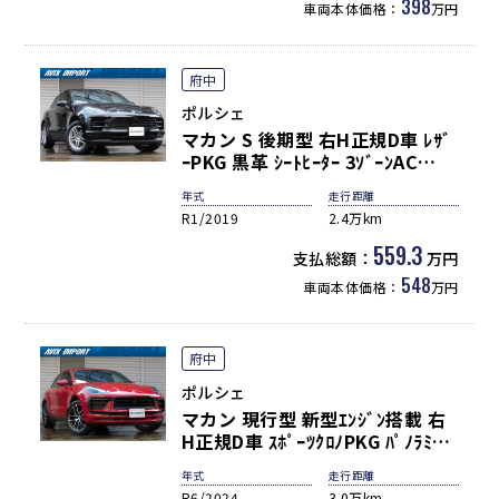
398
車両本体価格：
万円
府中
ポルシェ
マカン S 後期型 右H正規D車 ﾚｻﾞ
ｰPKG 黒革 ｼｰﾄﾋｰﾀｰ 3ｿﾞｰﾝAC
PCMﾅﾋﾞ 全周ｶﾒﾗ&PAS
年式
走行距離
ACC&LCA&LDW LEDﾍｯﾄﾞﾗｲﾄ ｺﾝ
R1/2019
2.4万km
ﾌｫｰﾄA 電動Rｹﾞｰﾄ ｽﾎﾟｰﾂﾃｰﾙﾊﾟｲﾌﾟ
PASM 純正18AW 禁煙
559.3
支払総額：
万円
548
車両本体価格：
万円
府中
ポルシェ
マカン 現行型 新型ｴﾝｼﾞﾝ搭載 右
H正規D車 ｽﾎﾟｰﾂｸﾛﾉPKG ﾊﾟﾉﾗﾐｯｸ
R ﾍﾞｰｼﾞｭ革 全席ｼｰﾄﾋｰﾀｰ 3ｿﾞｰﾝ
年式
走行距離
AC PCMﾅﾋﾞ(10.9ｲﾝﾁ) 全周C＆
R6/2024
3.0万km