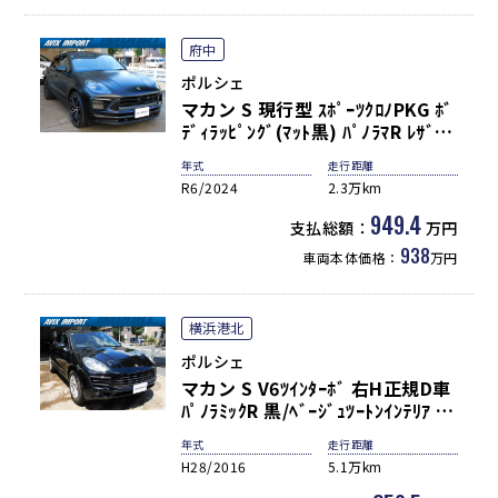
府中
ポルシェ
マカン S 現行型 ｽﾎﾟｰﾂｸﾛﾉPKG ﾎﾞ
ﾃﾞｨﾗｯﾋﾟﾝｸﾞ(ﾏｯﾄ黒) ﾊﾟﾉﾗﾏR ﾚｻﾞｰ
PKG 黒革 全席ｼｰﾄﾋｰﾀｰ ｶｰﾎﾞﾝｲﾝﾃﾘ
年式
走行距離
ｱ PCMﾅﾋﾞ BOSE 全周C＆ﾊﾟｰｷﾝｸﾞ
R6/2024
2.3万km
A＆PAS ACC＆LCA＆LKA LEDﾍｯ
ﾄﾞﾗｲﾄ(PDLSﾌﾟﾗｽ) ｺﾝﾌｫｰﾄA PASM
949.4
支払総額：
万円
ｴｱｻｽ 赤ｷｬﾘﾊﾟｰ 純正21AW 禁煙 1ｵ
938
車両本体価格：
万円
ﾅ 新車保証
横浜港北
ポルシェ
マカン S V6ﾂｲﾝﾀｰﾎﾞ 右H正規D車
ﾊﾟﾉﾗﾐｯｸR 黒/ﾍﾞｰｼﾞｭﾂｰﾄﾝｲﾝﾃﾘｱ 3
ｿﾞｰﾝAC PCMﾅﾋﾞ Bｶﾒﾗ&PAS ｸﾙｺﾝ
年式
走行距離
&LDW ﾊﾞｲｷｾﾉﾝHL(PDLS付) 電動
H28/2016
5.1万km
Rｹﾞｰﾄ ｽﾎﾟｰﾂﾃｰﾙﾊﾟｲﾌﾟ 純正18ｲﾝﾁ