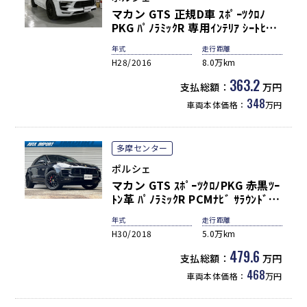
マカン GTS 正規D車 ｽﾎﾟｰﾂｸﾛﾉ
PKG ﾊﾟﾉﾗﾐｯｸR 専用ｲﾝﾃﾘｱ ｼｰﾄﾋｰﾀ
ｰ 3ｿﾞｰﾝAC PCMﾅﾋﾞ 地ﾃﾞｼﾞﾁｭｰﾅｰ
年式
走行距離
BOSE Bｶﾒﾗ&PAS ｸﾙｺﾝ&LDW
H28/2016
8.0万km
LEDﾍｯﾄﾞﾗｲﾄ(PDLSﾌﾟﾗｽ付) ｽﾎﾟｰﾂ
ｴｸﾞｿﾞｰｽﾄ PASM 赤ｷｬﾘﾊﾟｰ 純正
363.2
支払総額：
万円
20AW(ﾌﾞﾗｯｸ) 禁煙
348
車両本体価格：
万円
多摩センター
ポルシェ
マカン GTS ｽﾎﾟｰﾂｸﾛﾉPKG 赤黒ﾂｰ
ﾄﾝ革 ﾊﾟﾉﾗﾐｯｸR PCMﾅﾋﾞ ｻﾗｳﾝﾄﾞﾋﾞ
ｭｰｶﾒﾗ AppleCarPlay 前席ｼｰﾄﾋｰﾀ
年式
走行距離
ｰ PDLS+付LEDﾍｯﾄﾞﾗｲﾄ 電動Rｹﾞｰ
H30/2018
5.0万km
ﾄ ｵｰﾄﾊｲﾋﾞｰﾑ ACC LDW 3ｿﾞｰﾝAC
PASM付ｴｱｻｽ ｽﾎﾟｰﾂｴｸﾞｿﾞｰｽﾄ 赤ｷｬ
479.6
支払総額：
万円
ﾘﾊﾟｰ ｴﾝﾄﾘｰD GTS専用ｴｱﾛ&20AW
468
車両本体価格：
万円
禁煙