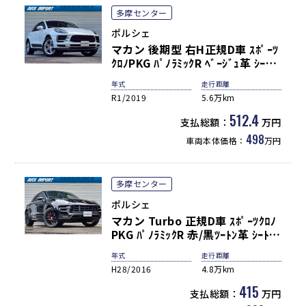
多摩センター
ポルシェ
マカン 後期型 右H正規D車 ｽﾎﾟｰﾂ
ｸﾛﾉPKG ﾊﾟﾉﾗﾐｯｸR ﾍﾞｰｼﾞｭ革 ｼｰﾄﾋ
ｰﾀｰ 14WAYﾊﾟﾜｰｼｰﾄ 3ｿﾞｰﾝAC
年式
走行距離
PCMﾅﾋﾞ(10.9ｲﾝﾁ) 全周ｶﾒﾗ＆PAS
R1/2019
5.6万km
ACC＆LCA＆LDW LEDﾍｯﾄﾞﾗｲﾄ ｺ
ﾝﾌｫｰﾄA 電動Rｹﾞｰﾄ ｽﾎﾟｰﾂﾃｰﾙﾊﾟｲ
512.4
支払総額：
万円
ﾌﾟ PASM 純正19ｲﾝﾁAW 禁煙
498
車両本体価格：
万円
多摩センター
ポルシェ
マカン Turbo 正規D車 ｽﾎﾟｰﾂｸﾛﾉ
PKG ﾊﾟﾉﾗﾐｯｸR 赤/黒ﾂｰﾄﾝ革 ｼｰﾄﾋｰ
ﾀｰ PCMﾅﾋﾞ社外地ﾃﾞｼﾞ Bｶﾒﾗ＆
年式
走行距離
PAS 3ｿﾞｰﾝAC BOSEｻｳﾝﾄﾞ LEDﾗｲ
H28/2016
4.8万km
ﾄPDLS+ 電動Rｹﾞｰﾄ ｸﾙｺﾝ PASM
赤ｷｬﾘﾊﾟｰ 純正20ｲﾝﾁAW 禁煙車
415
支払総額：
万円