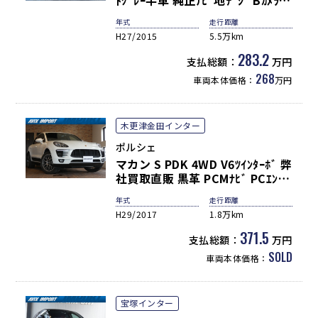
ﾄｸﾞﾚｰ半革 純正ﾅﾋﾞ地ﾃﾞｼﾞ Bｶﾒﾗ＆
PAS 電動Rｹﾞｰﾄ ﾊﾞｲｷｾﾉﾝHL(PDLS
年式
走行距離
付) 純正21ｲﾝﾁ911ﾀｰﾎﾞﾃﾞｻﾞｲﾝAW
H27/2015
5.5万km
禁煙
283.2
支払総額：
万円
268
車両本体価格：
万円
木更津金田インター
ポルシェ
マカン S PDK 4WD V6ﾂｲﾝﾀｰﾎﾞ 弊
社買取直販 黒革 PCMﾅﾋﾞ PCｴﾝﾄﾘ
ｰD Bｶﾒﾗ PAS LKA 14wayﾊﾟﾜｰｼｰ
年式
走行距離
ﾄ＆ﾒﾓﾘｰ付 前ｼｰﾄﾋｰﾀｰ 3ｿﾞｰﾝｴｱｺﾝ
H29/2017
1.8万km
Pﾄﾗﾝｸ ｸﾙｺﾝ ｷｾﾉﾝ RSｽﾊﾟｲﾀﾞｰ
20AW
371.5
支払総額：
万円
SOLD
車両本体価格：
宝塚インター