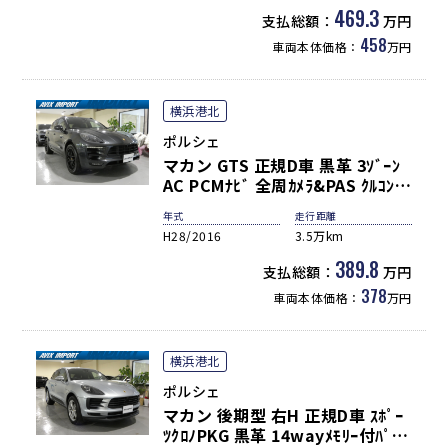
ｸﾞｿﾞｰｽﾄ PASM 純正20AW 禁煙
469.3
支払総額：
万円
458
車両本体価格：
万円
横浜港北
ポルシェ
マカン GTS 正規D車 黒革 3ｿﾞｰﾝ
AC PCMﾅﾋﾞ 全周ｶﾒﾗ&PAS ｸﾙｺﾝ
&LDW ﾌﾞﾗｯｸ仕上ﾊﾞｲｷｾﾉﾝﾍｯﾄﾞﾗｲﾄ
年式
走行距離
(PDLS付) ｽﾎﾟｰﾂｴｸﾞｿﾞｰｽﾄ PASM
H28/2016
3.5万km
赤ｷｬﾘﾊﾟｰ 純正20AW(ﾌﾞﾗｯｸ) 禁煙
1ｵｰﾅｰ
389.8
支払総額：
万円
378
車両本体価格：
万円
横浜港北
ポルシェ
マカン 後期型 右H 正規D車 ｽﾎﾟｰ
ﾂｸﾛﾉPKG 黒革 14wayﾒﾓﾘｰ付ﾊﾟﾜｰ