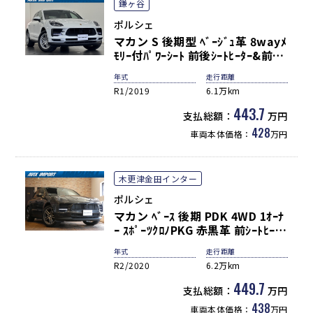
鎌ヶ谷
ポルシェ
マカン S 後期型 ﾍﾞｰｼﾞｭ革 8wayﾒ
ﾓﾘｰ付ﾊﾟﾜｰｼｰﾄ 前後ｼｰﾄﾋｰﾀｰ&前ﾍﾞ
ﾝﾁﾚｰｼｮﾝ PCMﾅﾋﾞ(10.9ｲﾝﾁ) ｻﾗｳﾝ
年式
走行距離
ﾄﾞﾋﾞｭｰｶﾒﾗ＆PAS ACC＆LCA＆
R1/2019
6.1万km
LKA LEDﾍｯﾄﾞﾗｲﾄ 電動Rｹﾞｰﾄ 純正
18ｲﾝﾁAW 禁煙
443.7
支払総額：
万円
428
車両本体価格：
万円
木更津金田インター
ポルシェ
マカン ﾍﾞｰｽ 後期 PDK 4WD 1ｵｰﾅ
ｰ ｽﾎﾟｰﾂｸﾛﾉPKG 赤黒革 前ｼｰﾄﾋｰﾀｰ
3ｿﾞｰﾝｴｱｺﾝ 全周囲 Bｶﾒﾗ PCMﾅﾋﾞ
年式
走行距離
PAS ACC LKA 14WAYｼｰﾄﾒﾓﾘｰ付
R2/2020
6.2万km
ｽﾎﾟｰﾂﾃｰﾙﾊﾟｲﾌﾟ ﾎﾟﾙｼｪｸﾚｽﾄｴﾝﾎﾞｽ
AppleCarPlay 電動ﾃｰﾙｹﾞｰﾄ 純正
449.7
支払総額：
万円
20AW
438
車両本体価格：
万円