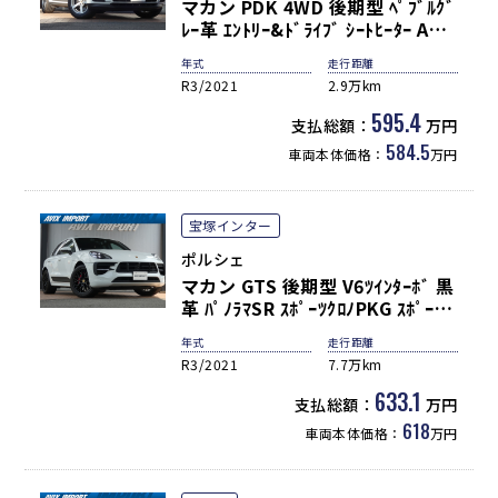
マカン PDK 4WD 後期型 ﾍﾟﾌﾞﾙｸﾞ
ﾚｰ革 ｴﾝﾄﾘｰ&ﾄﾞﾗｲﾌﾞ ｼｰﾄﾋｰﾀｰ ACC
PASM LEDﾍｯﾄﾞﾗｲﾄ 8WAY LDW
年式
走行距離
LCA PCMﾅﾋﾞAppleCarPlay
R3/2021
2.9万km
360°ｶﾒﾗ ﾊﾟﾜｽﾃﾌﾟﾗｽ 純正18AW 禁
煙 1ｵﾅ 正規D車
595.4
支払総額：
万円
584.5
車両本体価格：
万円
宝塚インター
ポルシェ
マカン GTS 後期型 V6ﾂｲﾝﾀｰﾎﾞ 黒
革 ﾊﾟﾉﾗﾏSR ｽﾎﾟｰﾂｸﾛﾉPKG ｽﾎﾟｰﾂｴ
ｸﾞｿﾞｰｽﾄ LEDﾍｯﾄﾞﾗｲﾄ PASM ACC
年式
走行距離
8WAY LCA LDW PCMﾅﾋﾞ 360°ｶﾒ
R3/2021
7.7万km
ﾗ 電動Rｹﾞｰﾄ 純正20AW ﾚｯﾄﾞｷｬﾘ
ﾊﾟｰ 禁煙 正規D車
633.1
支払総額：
万円
618
車両本体価格：
万円