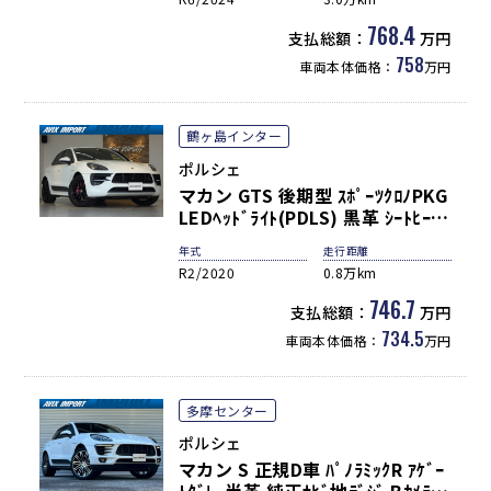
PAS ACC＆LCA＆LDW LEDﾍｯﾄﾞﾗ
ｲﾄ(PDLS付) ｺﾝﾌｫｰﾄA 電動Rｹﾞｰﾄ
768.4
支払総額：
万円
純正20ｲﾝﾁAW 禁煙 新車保証継承
758
車両本体価格：
万円
可
鶴ヶ島インター
ポルシェ
マカン GTS 後期型 ｽﾎﾟｰﾂｸﾛﾉPKG
LEDﾍｯﾄﾞﾗｲﾄ(PDLS) 黒革 ｼｰﾄﾋｰﾀｰ
3ｿﾞｰﾝAC LKA&LCA PCMﾅﾋﾞ社外
年式
走行距離
地ﾃﾞｼﾞ ｻﾗｳﾝﾄﾞｶﾒﾗ&PAS ACC ｺﾝﾌ
R2/2020
0.8万km
ｫｰﾄA PASM ｽﾎﾟｴｸﾞ 純正20AW 禁
煙 ﾜﾝｵｰﾅｰ 正規D車
746.7
支払総額：
万円
734.5
車両本体価格：
万円
多摩センター
ポルシェ
マカン S 正規D車 ﾊﾟﾉﾗﾐｯｸR ｱｹﾞｰ