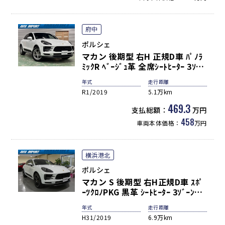
府中
ポルシェ
マカン 後期型 右H 正規D車 ﾊﾟﾉﾗ
ﾐｯｸR ﾍﾞｰｼﾞｭ革 全席ｼｰﾄﾋｰﾀｰ 3ｿﾞｰ
ﾝAC PCMﾅﾋﾞ(10.9ｲﾝﾁ) 全周ｶﾒﾗ
年式
走行距離
＆PAS ACC＆LCA＆LDW LEDﾍｯ
R1/2019
5.1万km
ﾄﾞﾗｲﾄ(PDLSﾌﾟﾗｽ) 電動Rｹﾞｰﾄ ｺﾝﾌ
ｫｰﾄA ｴｸｽﾃﾘｱPKG SﾗﾝﾆﾝｸﾞB ｽﾎﾟｰﾂ
469.3
支払総額：
万円
ﾃｰﾙﾊﾟｲﾌﾟ 純正19AW
458
車両本体価格：
万円
横浜港北
ポルシェ
マカン S 後期型 右H正規D車 ｽﾎﾟ
ｰﾂｸﾛﾉPKG 黒革 ｼｰﾄﾋｰﾀｰ 3ｿﾞｰﾝAC
PCMﾅﾋﾞ 全周ｶﾒﾗ&PAS
年式
走行距離
ACC&LCA&LDW LEDﾍｯﾄﾞﾗｲﾄ ｺﾝ
H31/2019
6.9万km
ﾌｫｰﾄA 電動Rｹﾞｰﾄ ｴﾝﾄﾘｰD ｽﾎﾟｰﾂｴ