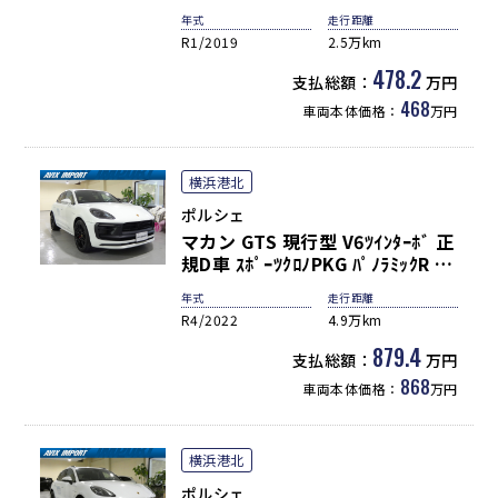
ｼｰﾄ ｼｰﾄﾋｰﾀｰ 3ｿﾞｰﾝAC PCMﾅﾋﾞ
年式
走行距離
(10.9ｲﾝﾁ) 全周ｶﾒﾗ＆PAS ACC＆
R1/2019
2.5万km
LCA＆LDW LEDﾍｯﾄﾞﾗｲﾄ 電動Rｹﾞ
ｰﾄ ｺﾝﾌｫｰﾄA PASM 純正19ｲﾝﾁAW
478.2
支払総額：
万円
禁煙
468
車両本体価格：
万円
横浜港北
ポルシェ
マカン GTS 現行型 V6ﾂｲﾝﾀｰﾎﾞ 正
規D車 ｽﾎﾟｰﾂｸﾛﾉPKG ﾊﾟﾉﾗﾐｯｸR 赤
革 14Wayﾒﾓﾘｰ付ﾊﾟﾜｰｼｰﾄ ｼｰﾄﾋｰﾀ
年式
走行距離
ｰ&ﾍﾞﾝﾁﾚｰｼｮﾝ 3ｿﾞｰﾝAC PCMﾅﾋﾞ
R4/2022
4.9万km
(10.9ｲﾝﾁ) 全周C&PAS ACC&LKA
＆LCA ﾃｨﾝﾃｯﾄﾞLEDﾗｲﾄ(PDLS付)
879.4
支払総額：
万円
ｺﾝﾌｫｰﾄA PASMｴｱｻｽ ｽﾎﾟｴｸﾞ 赤ｷｬﾘ
868
車両本体価格：
万円
ﾊﾟｰ 純正21AW
横浜港北
ポルシェ