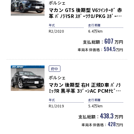
ポルシェ
マカン GTS 後期型 V6ﾂｲﾝﾀｰﾎﾞ 赤
革 ﾊﾟﾉﾗﾏSR ｽﾎﾟｰﾂｸﾛﾉPKG ｽﾎﾟｰﾂｴ
ｸﾞｿﾞｰｽﾄ LEDﾍｯﾄﾞﾗｲﾄ PASM ACC
年式
走行距離
8WAY LCA LDW PCMﾅﾋﾞ 360°ｶﾒ
R2/2020
6.4万km
ﾗ ｶｰﾎﾞﾝｽﾃｱﾘﾝｸﾞ ｽﾃｱﾘﾝｸﾞﾋｰﾀｰ 電
動Rｹﾞｰﾄ 純正20AW ﾚｯﾄﾞｷｬﾘﾊﾟｰ
607
支払総額：
万円
禁煙 正規D車
594.5
車両本体価格：
万円
府中
ポルシェ
マカン 後期型 右H 正規D車 ﾊﾟﾉﾗ
ﾐｯｸR 黒半革 3ｿﾞｰﾝAC PCMﾅﾋﾞ
(10.9ｲﾝﾁ) 全周ｶﾒﾗ＆PAS ACC＆
年式
走行距離
LCA＆LDW LEDﾍｯﾄﾞﾗｲﾄ 電動Rｹﾞ
R1/2019
5.4万km
ｰﾄ 純正18AW 禁煙 1ｵｰﾅｰ
438.3
支払総額：
万円
428
車両本体価格：
万円