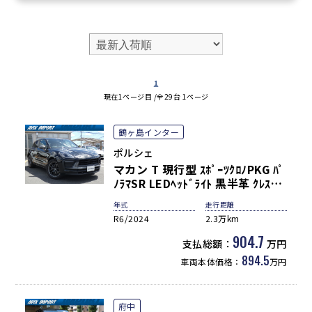
1
現在1ページ目 /全29台 1ページ
鶴ヶ島インター
ポルシェ
マカン T 現行型 ｽﾎﾟｰﾂｸﾛﾉPKG ﾊﾟ
ﾉﾗﾏSR LEDﾍｯﾄﾞﾗｲﾄ 黒半革 ｸﾚｽﾄｴ
ﾝﾎﾞｽﾍｯﾄﾞﾚｽﾄ GTｽﾃｱﾘﾝｸﾞ ｼｰﾄﾋｰﾀｰ
年式
走行距離
3ｿﾞｰﾝAC LDW&LCA PCMﾅﾋﾞ 全
R6/2024
2.3万km
周ｶﾒﾗ&PAS ACC ｺﾝﾌｫｰﾄA PASM
ｽﾎﾟｰﾂﾃｰﾙﾊﾟｲﾌﾟ 純正20AW 禁煙
904.7
支払総額：
万円
正規D車 新車保証
894.5
車両本体価格：
万円
府中