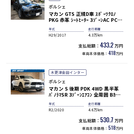
ポルシェ
マカン GTS 正規D車 ｽﾎﾟｰﾂｸﾛﾉ
PKG 赤革 ｼｰﾄﾋｰﾀｰ 3ｿﾞｰﾝAC PCM
ﾅﾋﾞ Carplay 全周ｶﾒﾗ&PAS ｸﾙｺﾝ
年式
走行距離
&LDW ﾊﾞｲｷｾﾉﾝHL(PDLS付) ｽﾎﾟｰ
H29/2017
4.3万km
ﾂｴｸﾞｿﾞｰｽﾄ PASM 赤ｷｬﾘﾊﾟｰ 純正
20AW 禁煙
433.2
支払総額：
万円
418
車両本体価格：
万円
木更津金田インター
ポルシェ
マカン S 後期 PDK 4WD 黒半革
ﾊﾟﾉﾗﾏSR 3ｿﾞｰﾝｴｱｺﾝ 全周囲 Bｶﾒﾗ
PCMﾅﾋﾞ PAS ACC LKA LCA ﾊﾟﾜｰ
年式
走行距離
ｼｰﾄ ｼｰﾄﾋｰﾀｰ ﾏﾙﾁﾌｧﾝｸｼｮﾝｽﾃｱﾘﾝｸﾞ
R2/2020
4.6万km
ﾎﾟﾙｼｪｴﾝﾄﾘ-D AppleCarPlay 電
動ﾃｰﾙｹﾞｰﾄ ﾏｶﾝS20ｲﾝﾁAW
530.7
支払総額：
万円
518
車両本体価格：
万円