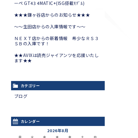
ーペ GT43 4MATIC+(ISG搭載ﾓﾃﾞﾙ)
★★★鎌ヶ谷店からのお知らせ★★★
～～生田店からの入庫情報です～～
ＮＥＸＴ店からの新着情報 希少なＲＳ３
ＳＢの入庫です！
★★AVIXは読売ジャイアンツを応援いたし
ます★★
カテゴリー
ブログ
カレンダー
2026年8月
月
火
水
木
金
土
日