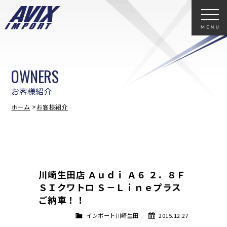
OWNERS
お客様紹介
ホーム
お客様紹介
川崎生田店 Ａｕｄｉ Ａ６ ２．８Ｆ
ＳＩクワトロ Ｓ－Ｌｉｎｅプラス
ご納車！！
インポート川崎生田
2015.12.27