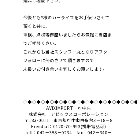
是非ご堪能下さい。
今後ともY様のカーライフをお手伝いさせて
頂くと共に、
車検、点検等御座いましたらお気軽に当店ま
でご相談くさい。
これからも当社スタッフ一丸となりアフター
フォローに努めさせて頂きますので
末長いお付き合いを宜しくお願いします。
◇◆◇◆◇◆◇◆◇◆◇◆◇◆◇◆◇◆◇◆◇◆◇◆◇
AVIXIMPORT 府中店
株式会社 アビックスコーポレーション
〒183-0011 東京都府中市白糸台3－18－8
Freedial：0120-70-993(携帯電話可)
tell：042－358－9234 fax：042－340－